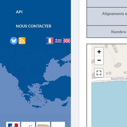
API
Alignements a
NOUS CONTACTER
Nombre d
+
−