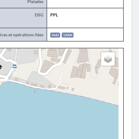
Pleiades
DSG
PPL
ces et opérations liées
9642
12004