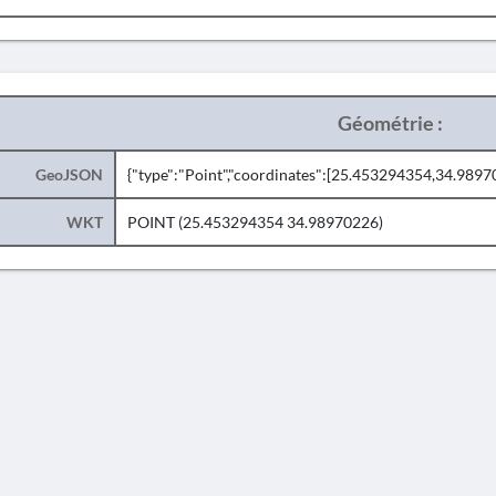
Géométrie :
GeoJSON
{"type":"Point","coordinates":[25.453294354,34.9897
WKT
POINT (25.453294354 34.98970226)