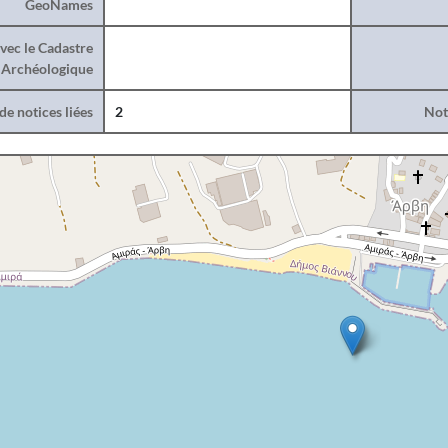
GeoNames
vec le Cadastre
Archéologique
e notices liées
2
Noti