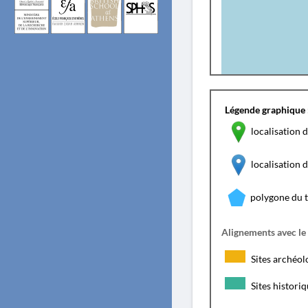
Légende graphique 
localisation d
localisation
polygone du 
Alignements avec le
Sites archéol
Sites histori