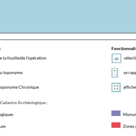
:
Fonctionnalit
e la fouille/de l'opération
sélect
 du toponyme
se rapp
toponyme Chronique
affiche
 Cadastre Archéologique :
ogiques
Monum
ques
Zones 