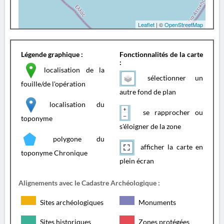
Leaflet
| ©
OpenStreetMap
Légende graphique :
Fonctionnalités de la carte
:
localisation de la
sélectionner un
fouille/de l'opération
autre fond de plan
localisation du
se rapprocher ou
toponyme
s'éloigner de la zone
polygone du
afficher la carte en
toponyme Chronique
plein écran
Alignements avec le Cadastre Archéologique :
Sites archéologiques
Monuments
Sites historiques
Zones protégées