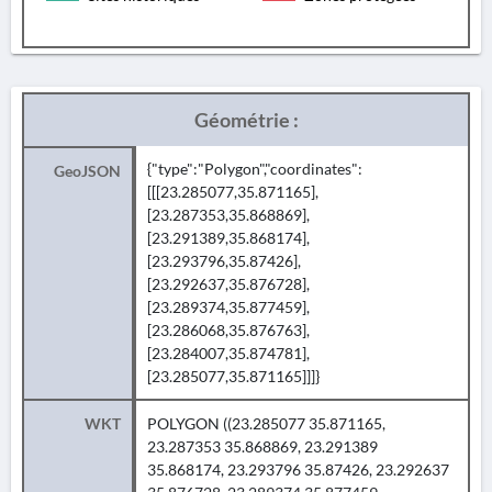
Géométrie :
{"type":"Polygon","coordinates":
GeoJSON
[[[23.285077,35.871165],
[23.287353,35.868869],
[23.291389,35.868174],
[23.293796,35.87426],
[23.292637,35.876728],
[23.289374,35.877459],
[23.286068,35.876763],
[23.284007,35.874781],
[23.285077,35.871165]]]}
WKT
POLYGON ((23.285077 35.871165,
23.287353 35.868869, 23.291389
35.868174, 23.293796 35.87426, 23.292637