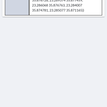
35.876728, 23.289374 35.877459,
23.286068 35.876763, 23.284007
35.874781, 23.285077 35.871165))
AVERTISSEMENT
La Chronique des fouilles en ligne ne constitue en aucun cas une publication des
découvertes qui y sont signalées. L'EfA et la BSA ne peuvent délivrer de copie des
illustrations qui y sont reproduites et dont ils ne détiennent pas les droits.