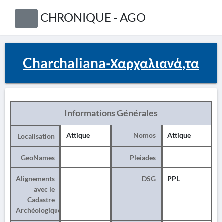
CHRONIQUE - AGO
Charchaliana-Χαρχαλιανά,τα
Informations Générales
Attique
Nomos
Attique
Localisation
GeoNames
Pleiades
Alignements
DSG
PPL
avec le
Cadastre
Archéologique