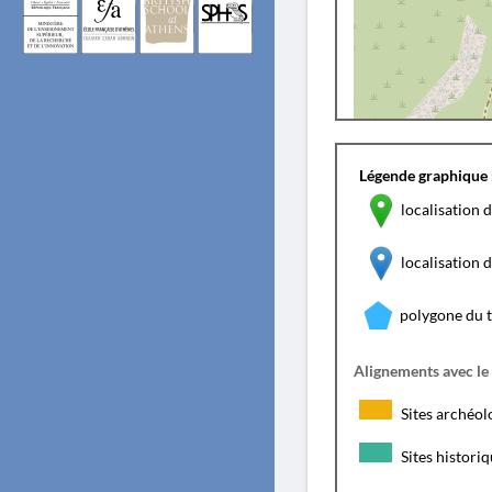
Légende graphique 
localisation d
localisation
polygone du 
Alignements avec le
Sites archéol
Sites histori