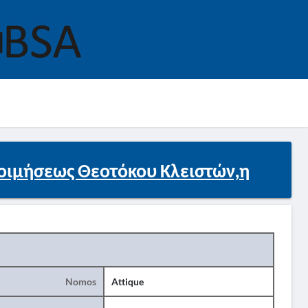
ιμήσεως Θεοτόκου Κλειστών,η
Nomos
Attique