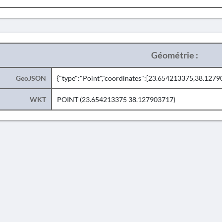
Géométrie :
GeoJSON
{"type":"Point","coordinates":[23.654213375,38.1279
WKT
POINT (23.654213375 38.127903717)