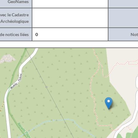
GeoNames
vec le Cadastre
Archéologique
e notices liées
0
Noti