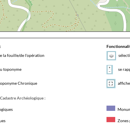
:
Fonctionnalit
e la fouille/de l'opération
sélect
 du toponyme
se rapp
toponyme Chronique
affiche
 Cadastre Archéologique :
ogiques
Monum
ques
Zones 