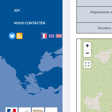
API
Alignements a
NOUS CONTACTER
Nombre d
+
−