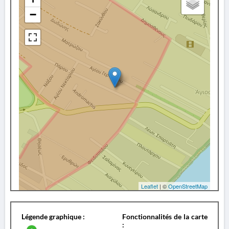
−
Leaflet
| ©
OpenStreetMap
Légende graphique :
Fonctionnalités de la carte
: