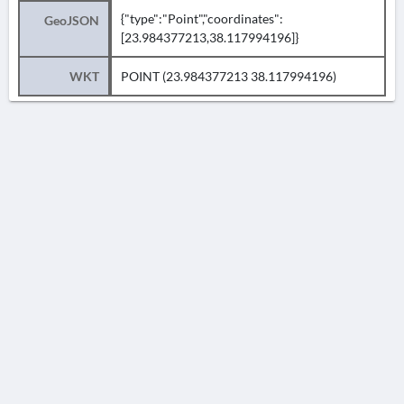
{"type":"Point","coordinates":
GeoJSON
[23.984377213,38.117994196]}
WKT
POINT (23.984377213 38.117994196)
AVERTISSEMENT
La Chronique des fouilles en ligne ne constitue en aucun cas une publication des
découvertes qui y sont signalées. L'EfA et la BSA ne peuvent délivrer de copie des