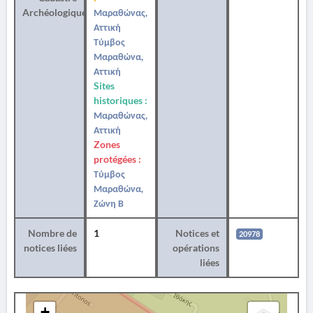
Archéologique
Μαραθώνας,
Αττική
Τύμβος
Μαραθώνα,
Αττική
Sites
historiques :
Μαραθώνας,
Αττική
Zones
protégées :
Τύμβος
Μαραθώνα,
Ζώνη Β
Nombre de
1
Notices et
20978
notices liées
opérations
liées
+