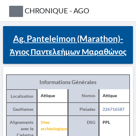
CHRONIQUE - AGO
Ag. Panteleimon (Marathon)-
Άγιος Παντελεήμων Μαραθώνος
Informations Générales
Attique
Nomos
Attique
Localisation
GeoNames
Pleiades
226716587
Alignements
Sites
DSG
PPL
avec le
archéologiques
Cadastre
: