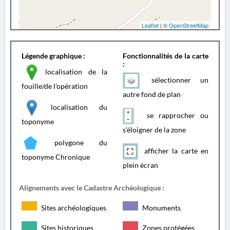
Leaflet
| ©
OpenStreetMap
Légende graphique :
Fonctionnalités de la carte
:
localisation de la
sélectionner un
fouille/de l'opération
autre fond de plan
localisation du
se rapprocher ou
toponyme
s'éloigner de la zone
polygone du
afficher la carte en
toponyme Chronique
plein écran
Alignements avec le Cadastre Archéologique :
Sites archéologiques
Monuments
Sites historiques
Zones protégées