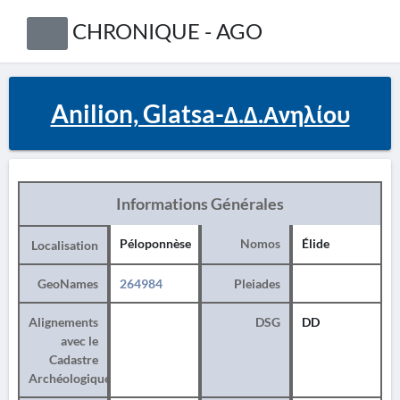
CHRONIQUE - AGO
Anilion, Glatsa-Δ.Δ.Ανηλίου
Informations Générales
Péloponnèse
Nomos
Élide
Localisation
GeoNames
264984
Pleiades
Alignements
DSG
DD
avec le
Cadastre
Archéologique