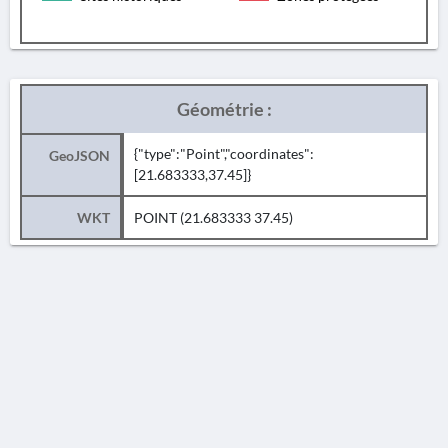
Géométrie :
{"type":"Point","coordinates":
GeoJSON
[21.683333,37.45]}
WKT
POINT (21.683333 37.45)