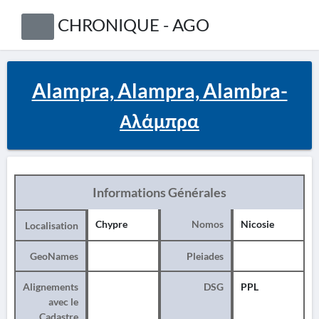
CHRONIQUE - AGO
Alampra, Alampra, Alambra-
Αλάμπρα
Informations Générales
Chypre
Nomos
Nicosie
Localisation
GeoNames
Pleiades
Alignements
DSG
PPL
avec le
Cadastre