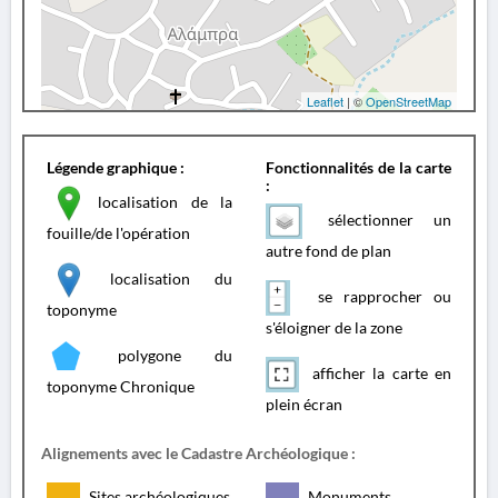
Leaflet
| ©
OpenStreetMap
Légende graphique :
Fonctionnalités de la carte
:
localisation de la
sélectionner un
fouille/de l'opération
autre fond de plan
localisation du
se rapprocher ou
toponyme
s'éloigner de la zone
polygone du
afficher la carte en
toponyme Chronique
plein écran
Alignements avec le Cadastre Archéologique :
Sites archéologiques
Monuments