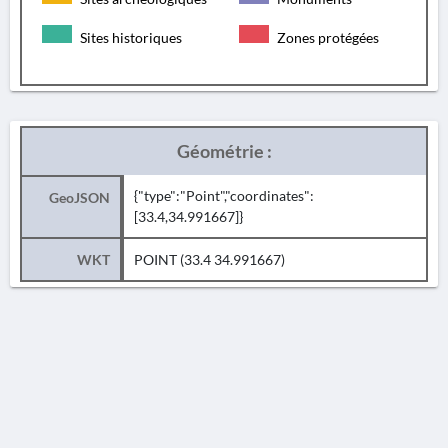
Sites historiques
Zones protégées
Géométrie :
{"type":"Point","coordinates":
GeoJSON
[33.4,34.991667]}
WKT
POINT (33.4 34.991667)