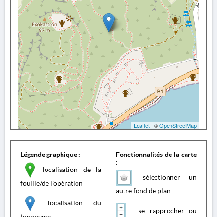
Leaflet
| ©
OpenStreetMap
Légende graphique :
Fonctionnalités de la carte
:
localisation de la
sélectionner un
fouille/de l'opération
autre fond de plan
localisation du
se rapprocher ou
toponyme