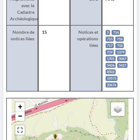
avec le
Cadastre
Archéologique
Nombre de
15
Notices et
5
714
notices liées
opérations
715
716
liées
717
718
719
1379
1701
5067
5426
5427
8502
19573
20676
+
−