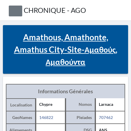
CHRONIQUE - AGO
Amathous, Amathonte,
Amathus City-Site-Αμαθούς,
Αμαθούντα
Informations Générales
Chypre
Nomos
Larnaca
Localisation
GeoNames
146822
Pleiades
707462
Alignements
DSG
ANS