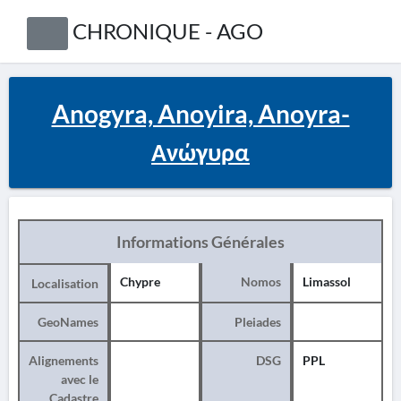
CHRONIQUE - AGO
Anogyra, Anoyira, Anoyra-
Ανώγυρα
Informations Générales
Chypre
Nomos
Limassol
Localisation
GeoNames
Pleiades
Alignements
DSG
PPL
avec le
Cadastre