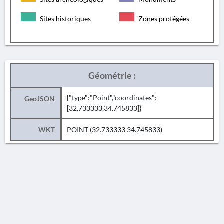
Sites historiques
Zones protégées
Géométrie :
{"type":"Point","coordinates":
GeoJSON
[32.733333,34.745833]}
WKT
POINT (32.733333 34.745833)