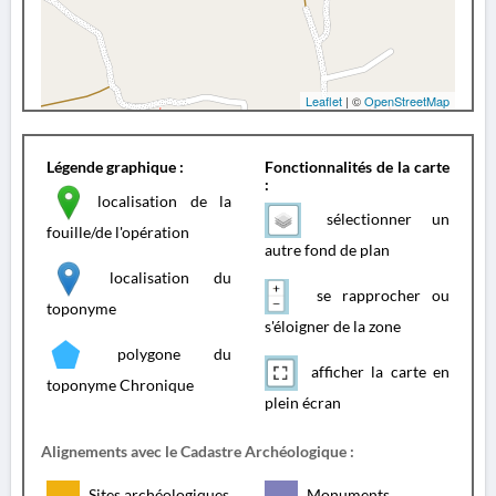
Leaflet
| ©
OpenStreetMap
Légende graphique :
Fonctionnalités de la carte
:
localisation de la
sélectionner un
fouille/de l'opération
autre fond de plan
localisation du
se rapprocher ou
toponyme
s'éloigner de la zone
polygone du
afficher la carte en
toponyme Chronique
plein écran
Alignements avec le Cadastre Archéologique :
Sites archéologiques
Monuments