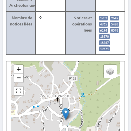
Archéologique
Nombre de
9
Notices et
1702
2649
notices liées
opérations
4765
5428
liées
6194
8578
18370
18567
19571
+
−