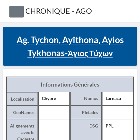
CHRONIQUE - AGO
Ag. Tychon, Ayithona, Ayios
Tykhonas-Άγιος Τύχων
Informations Générales
Chypre
Nomos
Larnaca
Localisation
GeoNames
Pleiades
Alignements
DSG
PPL
avec le
Cadastre