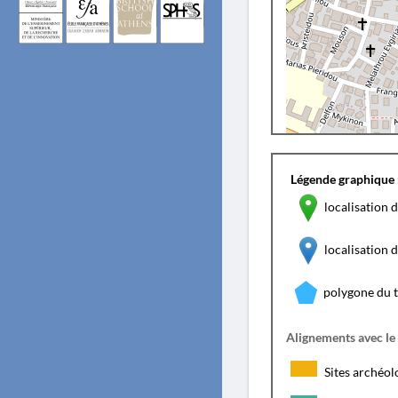
Légende graphique 
localisation d
localisation
polygone du 
Alignements avec le
Sites archéol