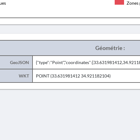
ques
Zones 
Géométrie :
GeoJSON
{"type":"Point","coordinates":[33.631981412,34.9211
WKT
POINT (33.631981412 34.921182104)