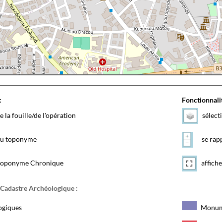
:
Fonctionnalit
e la fouille/de l'opération
sélect
 du toponyme
se rapp
toponyme Chronique
affiche
 Cadastre Archéologique :
ogiques
Monum