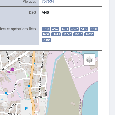
Pleiades
707534
DSG
ANS
ces et opérations liées
3783
4562
4631
6169
6409
6780
7848
17973
18540
18610
19855
21155