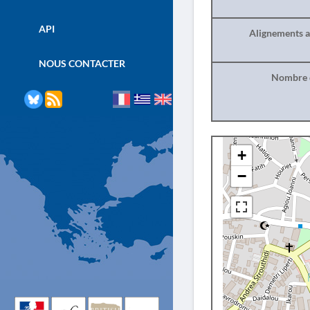
API
Alignements a
NOUS CONTACTER
Nombre d
+
−