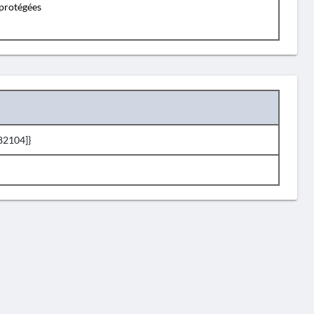
protégées
82104]}