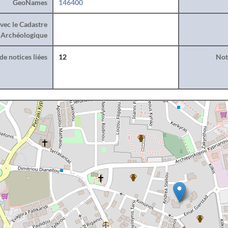
GeoNames
146400
vec le Cadastre
Archéologique
e notices liées
12
Noti