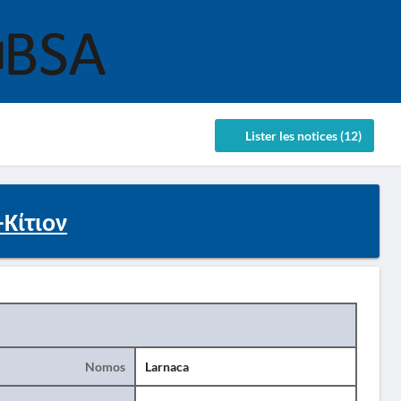
Lister les notices (12)
Κίτιον
Nomos
Larnaca