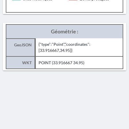
Géométrie :
{"type":"Point","coordinates":
GeoJSON
[33.916667,34.95]}
WKT
POINT (33.916667 34.95)