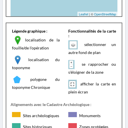
Leaflet
| ©
OpenStreetMap
Légende graphique :
Fonctionnalités de la carte
:
localisation de la
sélectionner un
fouille/de l'opération
autre fond de plan
localisation du
se rapprocher ou
toponyme
s'éloigner de la zone
polygone du
afficher la carte en
toponyme Chronique
plein écran
Alignements avec le Cadastre Archéologique :
Sites archéologiques
Monuments
Sites historiques
Zones protégées