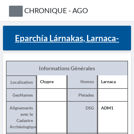
CHRONIQUE - AGO
Eparchía Lárnakas, Larnaca-
Informations Générales
Chypre
Nomos
Larnaca
Localisation
GeoNames
Pleiades
Alignements
DSG
ADM1
avec le
Cadastre
Archéologique