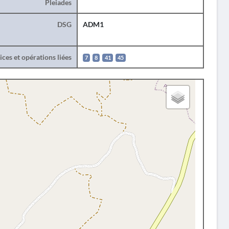
Pleiades
DSG
ADM1
ces et opérations liées
7
8
41
45