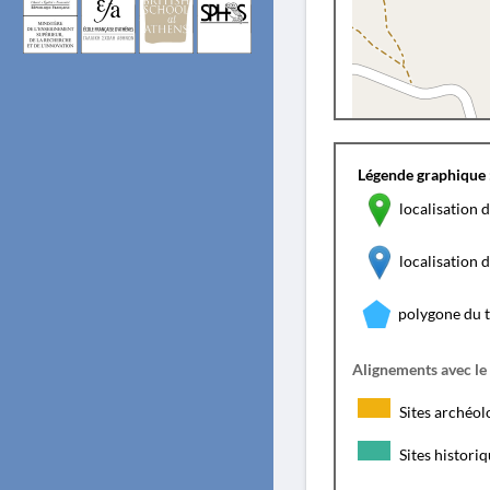
Légende graphique 
localisation d
localisation
polygone du 
Alignements avec le
Sites archéol
Sites histori