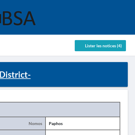
Lister les notices (4)
District-
Nomos
Paphos