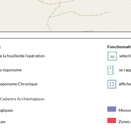
:
Fonctionnalit
e la fouille/de l'opération
sélect
 du toponyme
se rapp
toponyme Chronique
affiche
 Cadastre Archéologique :
ogiques
Monum
ques
Zones 