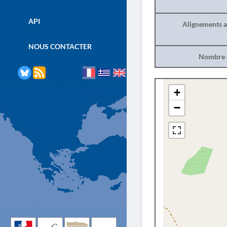
API
Alignements a
NOUS CONTACTER
Nombre d
+
−