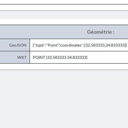
Géométrie :
GeoJSON
{"type":"Point","coordinates":[32.583333,34.833333]}
WKT
POINT (32.583333 34.833333)