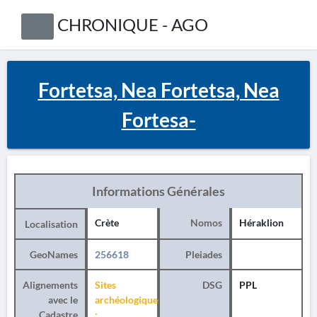
CHRONIQUE - AGO
Fortetsa, Nea Fortetsa, Nea
Fortesa-
Informations Générales
Crète
Nomos
Héraklion
Localisation
GeoNames
256618
Pleiades
Alignements
Sites
DSG
PPL
avec le
archéologiques
Cadastre
: