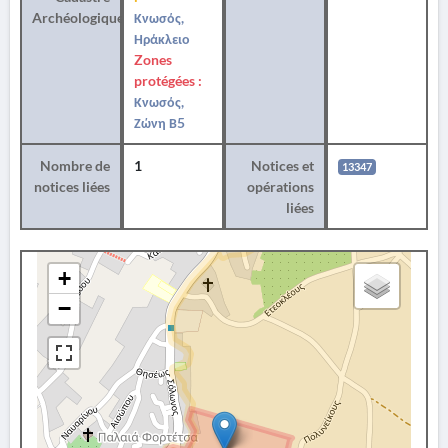
Archéologique
Κνωσός,
Ηράκλειο
Zones
protégées :
Κνωσός,
Ζώνη Β5
Nombre de
1
Notices et
13347
notices liées
opérations
liées
+
−