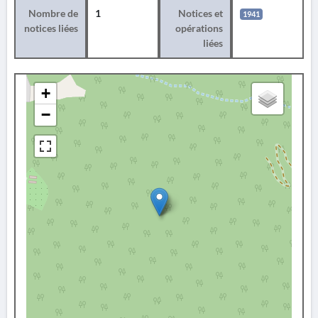
Nombre de
1
Notices et
1941
notices liées
opérations
liées
+
−