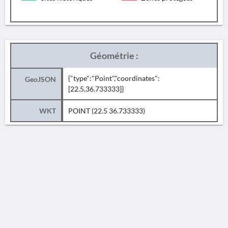
Géométrie :
{"type":"Point","coordinates":
GeoJSON
[22.5,36.733333]}
WKT
POINT (22.5 36.733333)