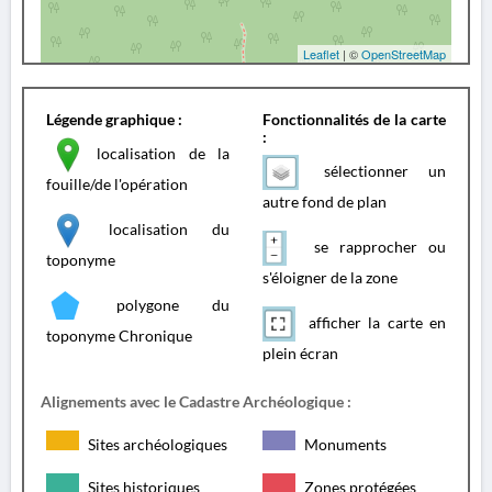
Leaflet
| ©
OpenStreetMap
Légende graphique :
Fonctionnalités de la carte
:
localisation de la
sélectionner un
fouille/de l'opération
autre fond de plan
localisation du
se rapprocher ou
toponyme
s'éloigner de la zone
polygone du
afficher la carte en
toponyme Chronique
plein écran
Alignements avec le Cadastre Archéologique :
Sites archéologiques
Monuments
Sites historiques
Zones protégées