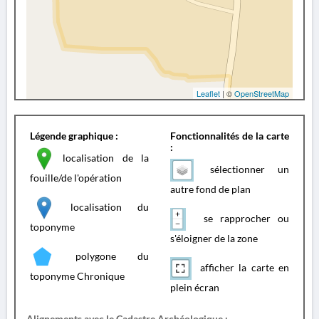
Leaflet
| ©
OpenStreetMap
Légende graphique :
Fonctionnalités de la carte
:
localisation de la
sélectionner un
fouille/de l'opération
autre fond de plan
localisation du
se rapprocher ou
toponyme
s'éloigner de la zone
polygone du
afficher la carte en
toponyme Chronique
plein écran
Alignements avec le Cadastre Archéologique :