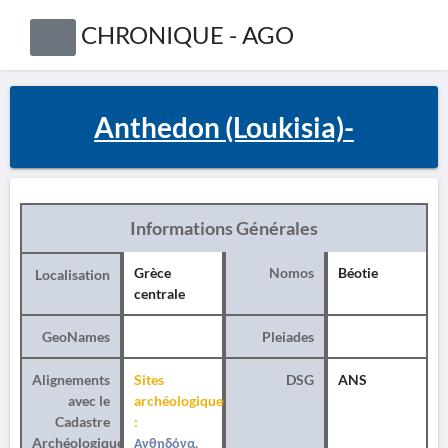
CHRONIQUE - AGO
Anthedon (Loukisia)-
Informations Générales
Grèce
Nomos
Béotie
Localisation
centrale
GeoNames
Pleiades
Alignements
Sites
DSG
ANS
avec le
archéologiques
Cadastre
:
Archéologique
Ανθηδόνα,