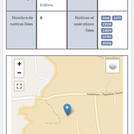
Εύβοια
Nombre de
6
Notices et
3466
5475
notices liées
opérations
13058
liées
13829
15783
20316
+
−