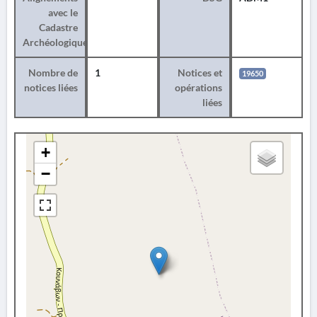
avec le
Cadastre
Archéologique
Nombre de
1
Notices et
19650
notices liées
opérations
liées
+
−