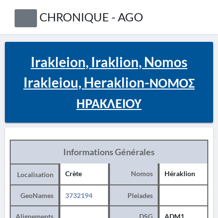
CHRONIQUE - AGO
Irakleion, Iraklion, Nomos
Irakleiou, Heraklion-ΝΟΜΟΣ
ΗΡΑΚΛΕΙΟΥ
Informations Générales
Crète
Nomos
Héraklion
Localisation
GeoNames
3732194
Pleiades
Alignements
DSG
ADM1