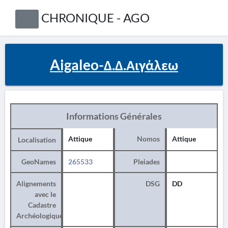
CHRONIQUE - AGO
Aigaleo-Δ.Δ.Αιγάλεω
Informations Générales
Attique
Nomos
Attique
Localisation
GeoNames
265533
Pleiades
Alignements
DSG
DD
avec le
Cadastre
Archéologique