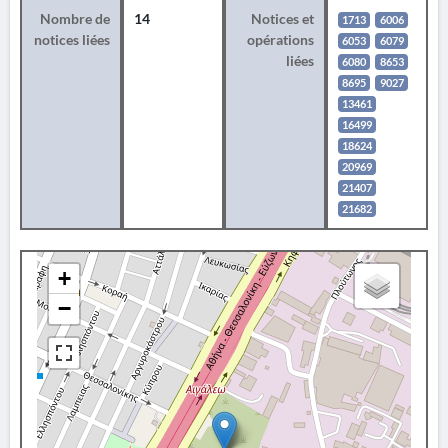
Nombre de
14
Notices et
1713
6006
notices liées
opérations
6053
6079
liées
6080
8653
8695
9027
13461
16499
18624
20969
21407
21682
+
−