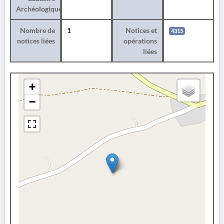
Archéologique
Nombre de
1
Notices et
4315
notices liées
opérations
liées
+
−