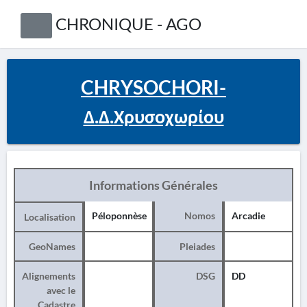
CHRONIQUE - AGO
CHRYSOCHORI-
Δ.Δ.Χρυσοχωρίου
Informations Générales
Péloponnèse
Nomos
Arcadie
Localisation
GeoNames
Pleiades
Alignements
DSG
DD
avec le
Cadastre