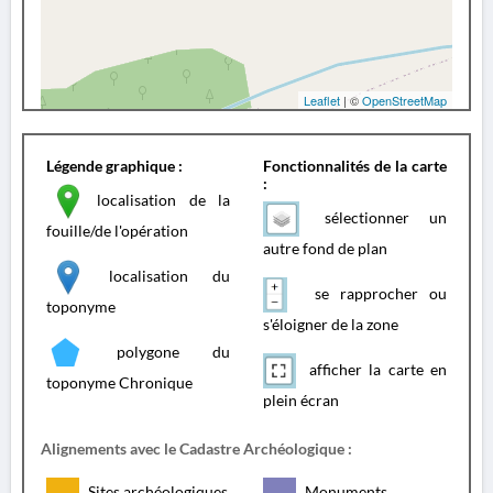
Leaflet
| ©
OpenStreetMap
Légende graphique :
Fonctionnalités de la carte
:
localisation de la
sélectionner un
fouille/de l'opération
autre fond de plan
localisation du
se rapprocher ou
toponyme
s'éloigner de la zone
polygone du
afficher la carte en
toponyme Chronique
plein écran
Alignements avec le Cadastre Archéologique :
Sites archéologiques
Monuments