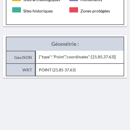
Sites historiques
Zones protégées
Géométrie :
{"type":"Point","coordinates":[21.85,37.63]}
GeoJSON
WKT
POINT (21.85 37.63)