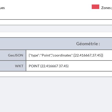
ques
Zones 
Géométrie :
GeoJSON
{"type":"Point","coordinates":[22.416667,37.45]}
WKT
POINT (22.416667 37.45)