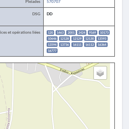
Pleiades
570707
DSG
DD
ces et opérations liées
120
1463
2001
2424
9169
10173
10646
12128
12129
12130
13593
13594
13736
16111
16112
16364
16777