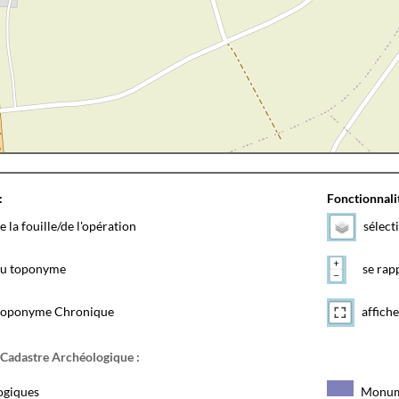
:
Fonctionnalit
e la fouille/de l'opération
sélect
 du toponyme
se rapp
toponyme Chronique
affiche
 Cadastre Archéologique :
ogiques
Monum