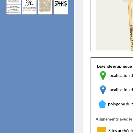
Légende graphique 
localisation d
localisation
polygone du 
Alignements avec le
Sites archéol