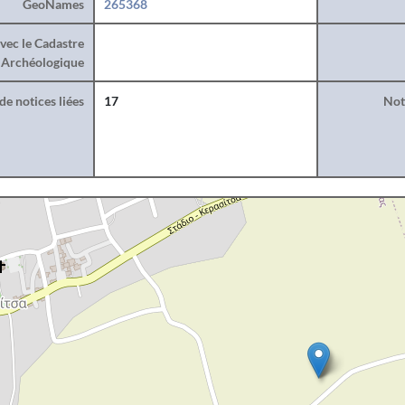
GeoNames
265368
vec le Cadastre
Archéologique
e notices liées
17
Noti