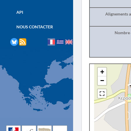
API
Alignements a
NOUS CONTACTER
Nombre d
+
−