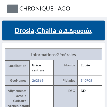
CHRONIQUE - AGO
Drosia, Chalia-Δ.Δ.Δροσιάς
Informations Générales
Grèce
Nomos
Eubée
Localisation
centrale
GeoNames
262869
Pleiades
540705
Alignements
DSG
DD
avec le
Cadastre
Archéologique