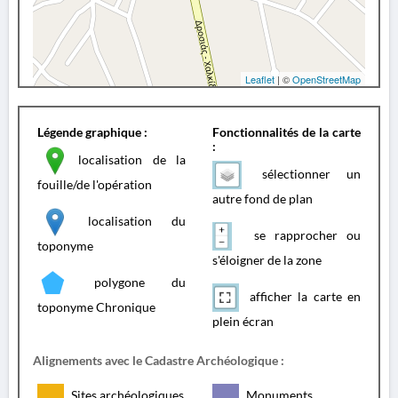
Leaflet
| ©
OpenStreetMap
Légende graphique :
Fonctionnalités de la carte
:
localisation de la
sélectionner un
fouille/de l'opération
autre fond de plan
localisation du
se rapprocher ou
toponyme
s'éloigner de la zone
polygone du
afficher la carte en
toponyme Chronique
plein écran
Alignements avec le Cadastre Archéologique :
Sites archéologiques
Monuments