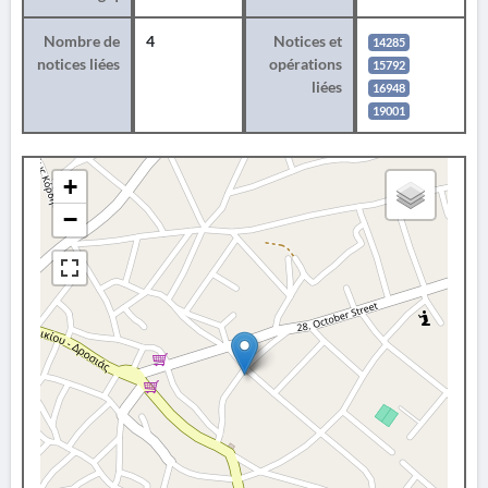
Nombre de
4
Notices et
14285
notices liées
opérations
15792
liées
16948
19001
+
−