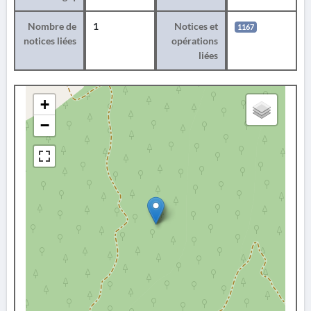
Nombre de
1
Notices et
1167
notices liées
opérations
liées
+
−