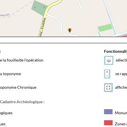
:
Fonctionnalit
e la fouille/de l'opération
sélect
 du toponyme
se rapp
toponyme Chronique
affiche
 Cadastre Archéologique :
ogiques
Monum
ques
Zones 