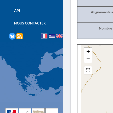
API
Alignements a
NOUS CONTACTER
Nombre d
+
−