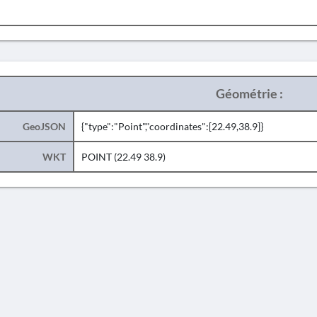
Géométrie :
GeoJSON
{"type":"Point","coordinates":[22.49,38.9]}
WKT
POINT (22.49 38.9)