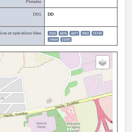
Pleiades
DSG
DD
ces et opérations liées
3562
6876
6877
9002
15748
19664
21092