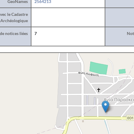
GeoNames
2564213
vec le Cadastre
Archéologique
e notices liées
7
Noti