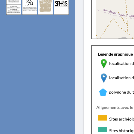
Légende graphique 
localisation d
localisation
polygone du 
Alignements avec le
Sites archéol
Sites histori