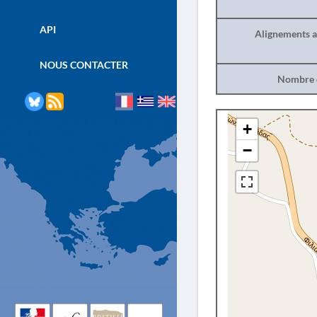
API
Alignements a
NOUS CONTACTER
Nombre d
+
−