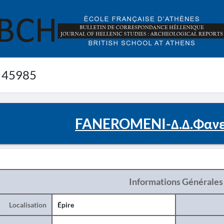
 45985
FANEROMENI-Δ.Δ.Φανε
Informations Générales
Localisation
Épire