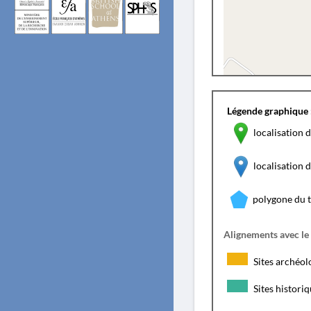
Légende graphique 
localisation d
localisation
polygone du 
Alignements avec le
Sites archéol
Sites histori