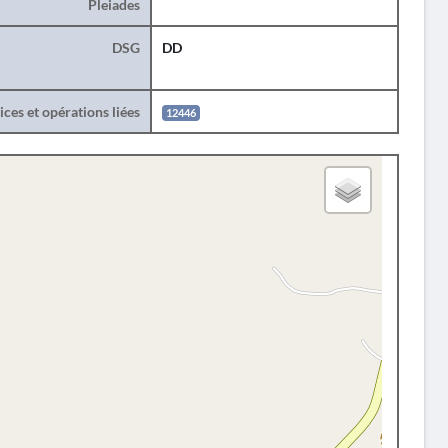
Pleiades
DSG
DD
ces et opérations liées
12446