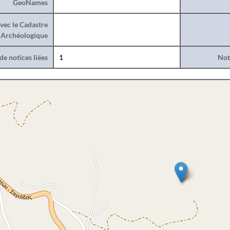
GeoNames
vec le Cadastre
Archéologique
e notices liées
1
Noti