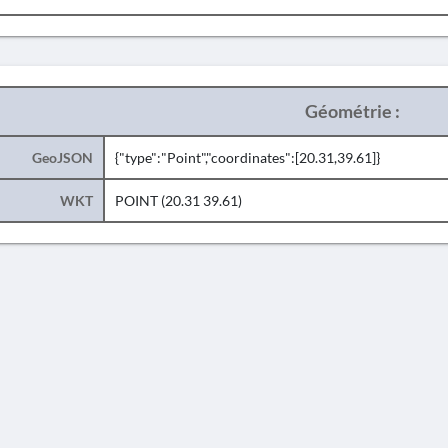
Géométrie :
GeoJSON
{"type":"Point","coordinates":[20.31,39.61]}
WKT
POINT (20.31 39.61)