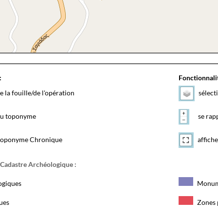
:
Fonctionnalit
e la fouille/de l'opération
sélect
 du toponyme
se rapp
toponyme Chronique
affiche
 Cadastre Archéologique :
ogiques
Monum
ques
Zones 