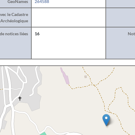
GeoNames
264588
vec le Cadastre
Archéologique
e notices liées
16
Noti