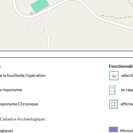
:
Fonctionnalit
e la fouille/de l'opération
sélect
 du toponyme
se rapp
toponyme Chronique
affiche
 Cadastre Archéologique :
ogiques
Monum