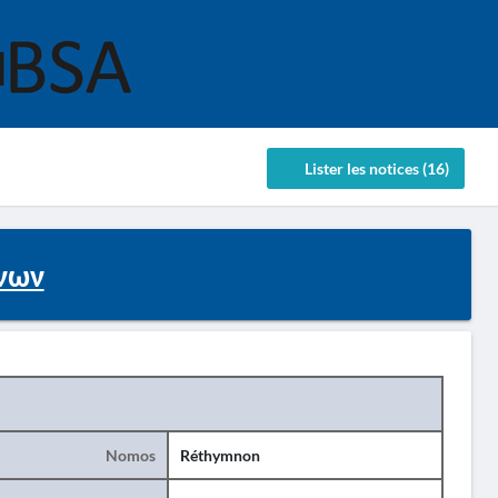
Lister les notices (16)
νων
Nomos
Réthymnon