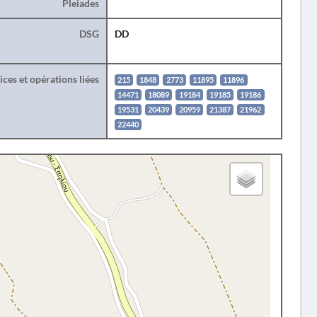
Pleiades
DSG
DD
ces et opérations liées
215
1848
2773
11895
11896
14471
18089
19184
19185
19186
19531
20439
20959
21387
21962
22440