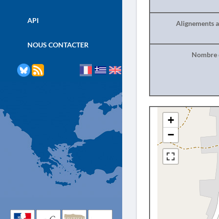
API
Alignements a
NOUS CONTACTER
Nombre d
+
−