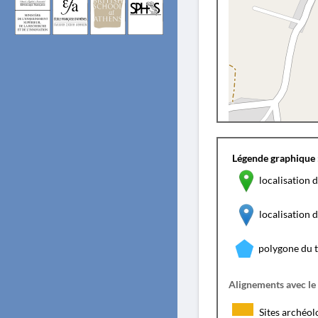
Légende graphique 
localisation d
localisation
polygone du 
Alignements avec le
Sites archéol