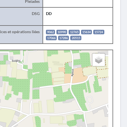
Pleiades
DSG
DD
ces et opérations liées
9062
10990
12765
15634
15724
17066
17286
20515