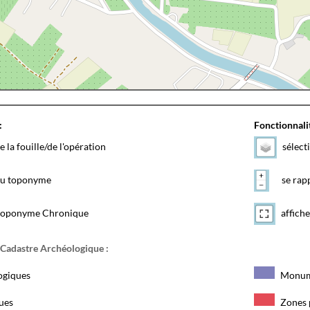
:
Fonctionnalit
e la fouille/de l'opération
sélect
 du toponyme
se rapp
toponyme Chronique
affiche
 Cadastre Archéologique :
ogiques
Monum
ques
Zones 