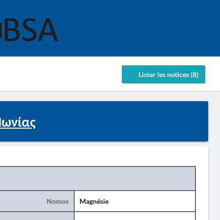
Lister les notices (8)
Ιωνίας
Nomos
Magnésie