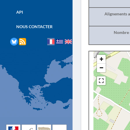
API
Alignements a
NOUS CONTACTER
Nombre d
+
−