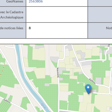
GeoNames
2563806
vec le Cadastre
Archéologique
e notices liées
8
Noti