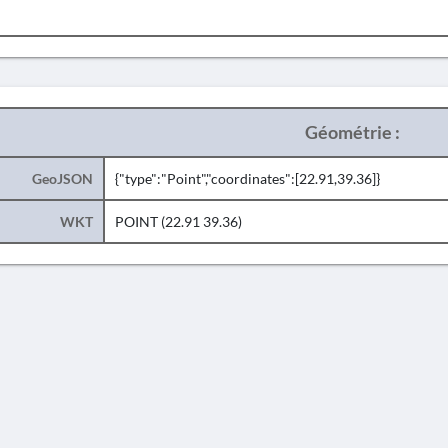
Géométrie :
GeoJSON
{"type":"Point","coordinates":[22.91,39.36]}
WKT
POINT (22.91 39.36)