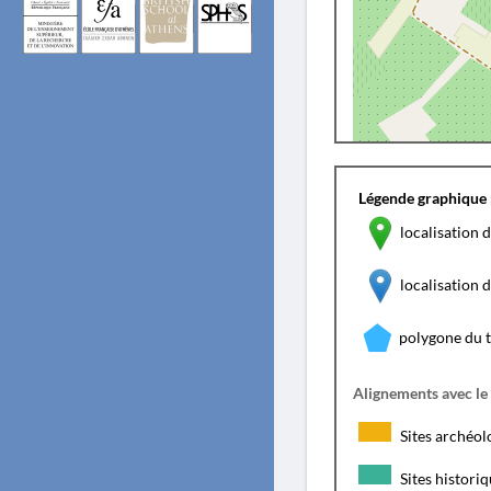
Légende graphique 
localisation d
localisation
polygone du 
Alignements avec le
Sites archéol
Sites histori