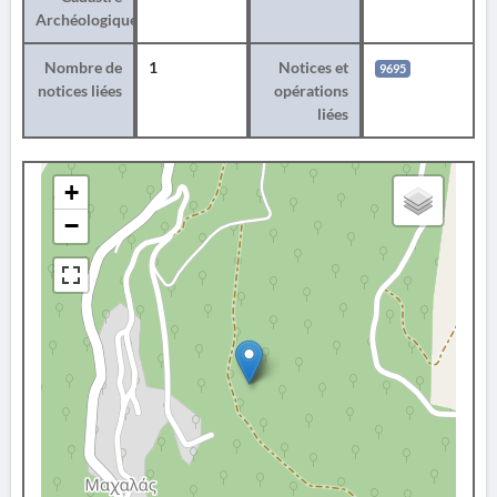
Archéologique
Nombre de
1
Notices et
9695
notices liées
opérations
liées
+
−