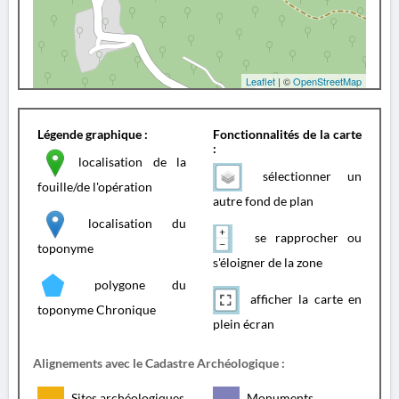
Leaflet
| ©
OpenStreetMap
Légende graphique :
Fonctionnalités de la carte
:
localisation de la
sélectionner un
fouille/de l'opération
autre fond de plan
localisation du
se rapprocher ou
toponyme
s'éloigner de la zone
polygone du
afficher la carte en
toponyme Chronique
plein écran
Alignements avec le Cadastre Archéologique :
Sites archéologiques
Monuments