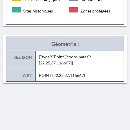
Sites historiques
Zones protégées
Géométrie :
{"type":"Point","coordinates":
GeoJSON
[22.25,37.116667]}
WKT
POINT (22.25 37.116667)