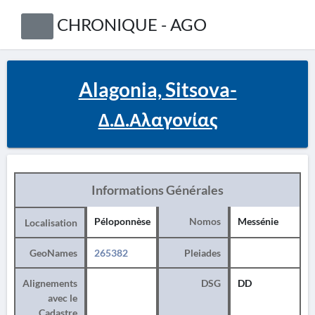
CHRONIQUE - AGO
Alagonia, Sitsova-
Δ.Δ.Αλαγονίας
Informations Générales
Péloponnèse
Nomos
Messénie
Localisation
GeoNames
265382
Pleiades
Alignements
DSG
DD
avec le
Cadastre