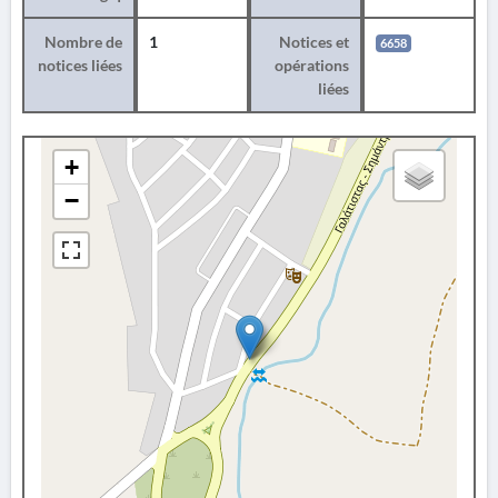
Nombre de
1
Notices et
6658
notices liées
opérations
liées
+
−