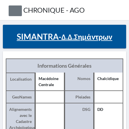
CHRONIQUE - AGO
SIMANTRA-Δ.Δ.Σημάντρων
Informations Générales
Macédoine
Nomos
Chalcidique
Localisation
Centrale
GeoNames
Pleiades
Alignements
DSG
DD
avec le
Cadastre
Archéologique