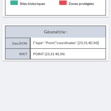
Sites historiques
Zones protégées
Géométrie :
{"type":"Point","coordinates":[23.31,40.34]}
GeoJSON
WKT
POINT (23.31 40.34)