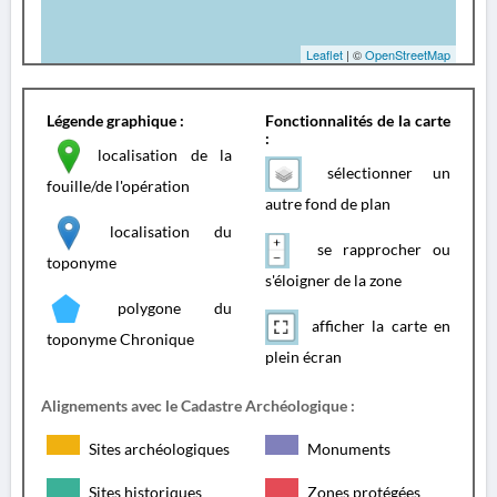
Leaflet
| ©
OpenStreetMap
Légende graphique :
Fonctionnalités de la carte
:
localisation de la
sélectionner un
fouille/de l'opération
autre fond de plan
localisation du
se rapprocher ou
toponyme
s'éloigner de la zone
polygone du
afficher la carte en
toponyme Chronique
plein écran
Alignements avec le Cadastre Archéologique :
Sites archéologiques
Monuments
Sites historiques
Zones protégées