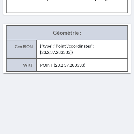
Géométrie :
{"type":"Point","coordinates":
GeoJSON
[23.2,37.283333]}
WKT
POINT (23.2 37.283333)