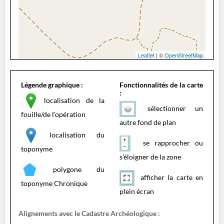
Leaflet
| ©
OpenStreetMap
Légende graphique :
Fonctionnalités de la carte
:
localisation de la
sélectionner un
fouille/de l'opération
autre fond de plan
localisation du
se rapprocher ou
toponyme
s'éloigner de la zone
polygone du
afficher la carte en
toponyme Chronique
plein écran
Alignements avec le Cadastre Archéologique :