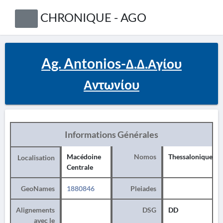
CHRONIQUE - AGO
Ag. Antonios-Δ.Δ.Αγίου
Αντωνίου
Informations Générales
Macédoine
Nomos
Thessalonique
Localisation
Centrale
GeoNames
1880846
Pleiades
Alignements
DSG
DD
avec le