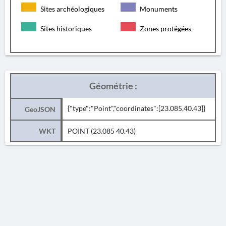
Sites archéologiques
Monuments
Sites historiques
Zones protégées
Géométrie :
{"type":"Point","coordinates":[23.085,40.43]}
GeoJSON
WKT
POINT (23.085 40.43)