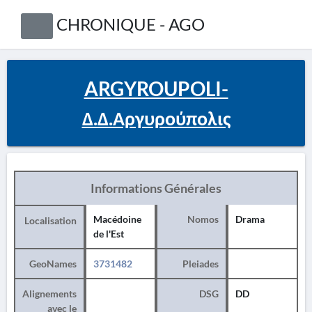
CHRONIQUE - AGO
ARGYROUPOLI-
Δ.Δ.Αργυρούπολις
Informations Générales
Macédoine
Nomos
Drama
Localisation
de l'Est
GeoNames
3731482
Pleiades
Alignements
DSG
DD
avec le