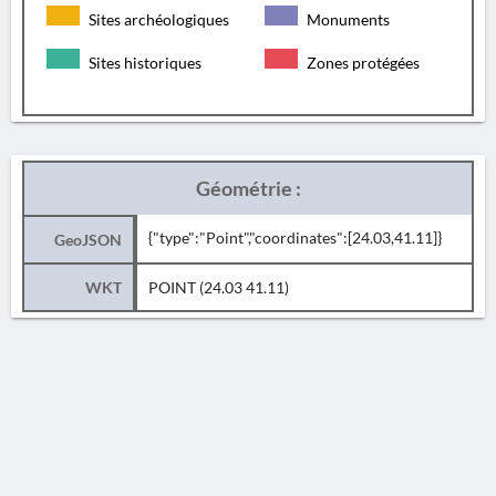
Sites archéologiques
Monuments
Sites historiques
Zones protégées
Géométrie :
{"type":"Point","coordinates":[24.03,41.11]}
GeoJSON
WKT
POINT (24.03 41.11)