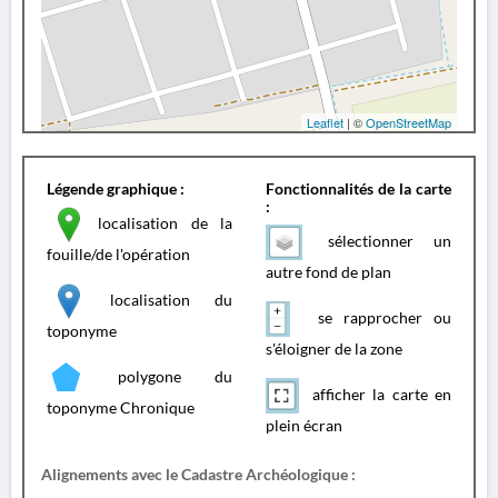
Leaflet
| ©
OpenStreetMap
Légende graphique :
Fonctionnalités de la carte
:
localisation de la
sélectionner un
fouille/de l'opération
autre fond de plan
localisation du
se rapprocher ou
toponyme
s'éloigner de la zone
polygone du
afficher la carte en
toponyme Chronique
plein écran
Alignements avec le Cadastre Archéologique :