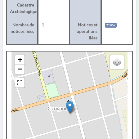
Cadastre
Archéologique
Nombre de
1
Notices et
21862
notices liées
opérations
liées
+
−