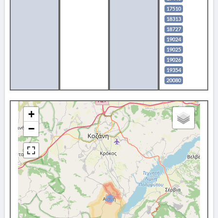
17510
18313
18727
19024
19025
19026
19354
20080
+
−