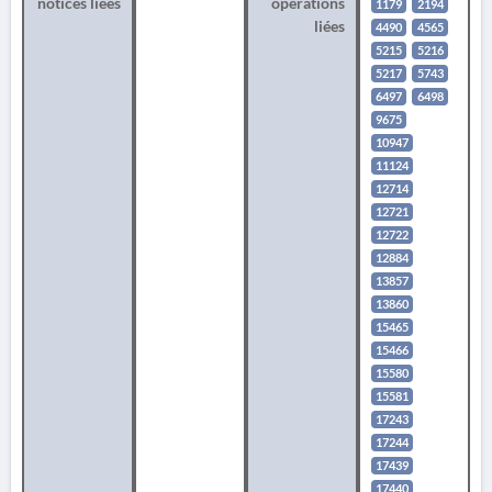
notices liées
opérations
1179
2194
liées
4490
4565
5215
5216
5217
5743
6497
6498
9675
10947
11124
12714
12721
12722
12884
13857
13860
15465
15466
15580
15581
17243
17244
17439
17440