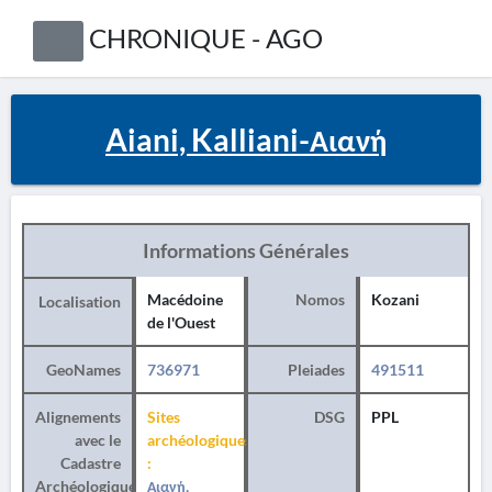
CHRONIQUE - AGO
Aiani, Kalliani-Αιανή
Informations Générales
Macédoine
Nomos
Kozani
Localisation
de l'Ouest
GeoNames
736971
Pleiades
491511
Alignements
Sites
DSG
PPL
avec le
archéologiques
Cadastre
:
Archéologique
Αιανή,