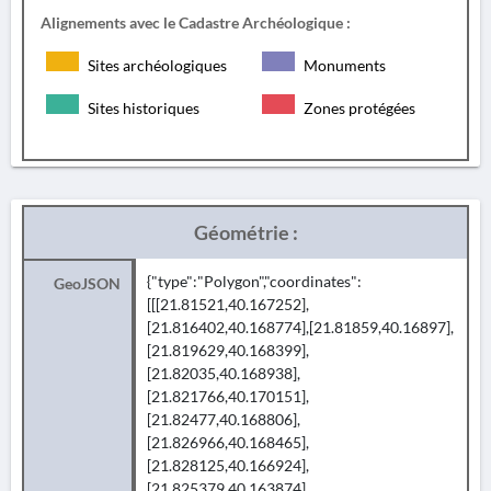
Alignements avec le Cadastre Archéologique :
Sites archéologiques
Monuments
Sites historiques
Zones protégées
Géométrie :
{"type":"Polygon","coordinates":
GeoJSON
[[[21.81521,40.167252],
[21.816402,40.168774],[21.81859,40.16897],
[21.819629,40.168399],
[21.82035,40.168938],
[21.821766,40.170151],
[21.82477,40.168806],
[21.826966,40.168465],
[21.828125,40.166924],
[21.825379,40.163874],