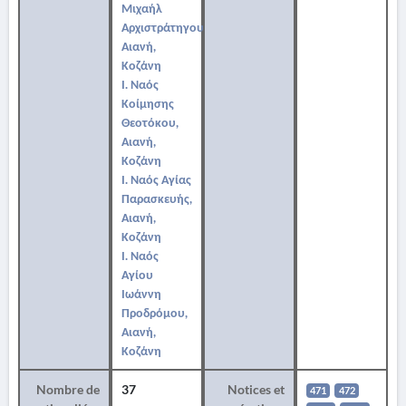
Μιχαήλ
Αρχιστράτηγου,
Αιανή,
Κοζάνη
Ι. Ναός
Κοίμησης
Θεοτόκου,
Αιανή,
Κοζάνη
Ι. Ναός Αγίας
Παρασκευής,
Αιανή,
Κοζάνη
Ι. Ναός
Αγίου
Ιωάννη
Προδρόμου,
Αιανή,
Κοζάνη
Nombre de
37
Notices et
471
472