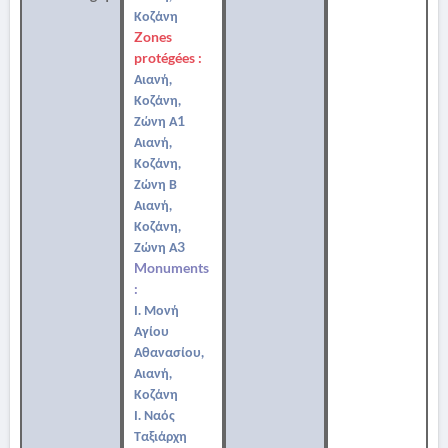
Κοζάνη
Zones
protégées :
Αιανή,
Κοζάνη,
Ζώνη Α1
Αιανή,
Κοζάνη,
Ζώνη Β
Αιανή,
Κοζάνη,
Ζώνη Α3
Monuments
:
Ι. Μονή
Αγίου
Αθανασίου,
Αιανή,
Κοζάνη
Ι. Ναός
Ταξιάρχη