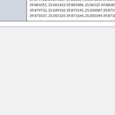
39.883355, 25.061422 39.883486, 25.06125 39.8828
39.879732, 25.049142 39.873145, 25.050087 39.873
39.871037, 25.055325 39.871564, 25.050344 39.871