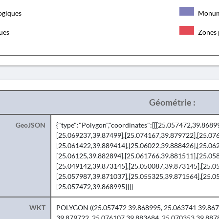
ogiques
Monum
ques
Zones 
Géométrie :
GeoJSON
{"type":"Polygon","coordinates":[[[25.057472,39.868
[25.069237,39.87499],[25.074167,39.879722],[25.07
[25.061422,39.889414],[25.06022,39.888426],[25.06
[25.06125,39.882894],[25.061766,39.881511],[25.05
[25.049142,39.873145],[25.050087,39.873145],[25.0
[25.057987,39.871037],[25.055325,39.871564],[25.0
[25.057472,39.868995]]]}
WKT
POLYGON ((25.057472 39.868995, 25.063741 39.8676
39.879722, 25.076107 39.883684, 25.070353 39.887