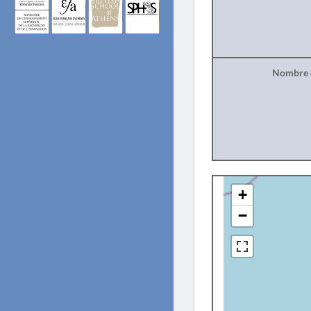
Nombre d
+
−