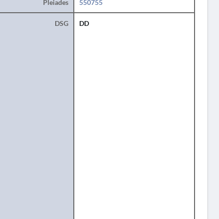
Pleiades
550755
DSG
DD