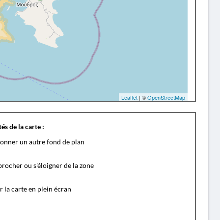
Leaflet
| ©
OpenStreetMap
és de la carte :
ionner un autre fond de plan
rocher ou s'éloigner de la zone
r la carte en plein écran