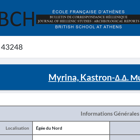
 43248
Myrina, Kastron-Δ.Δ. Μ
Informations Générales
Localisation
Égée du Nord