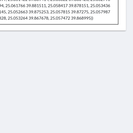
94, 25.061766 39.881511, 25.058417 39.878151, 25.053436
145, 25.052663 39.875253, 25.057815 39.87275, 25.057987
828, 25.053264 39.867678, 25.057472 39.868995))