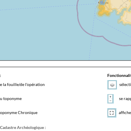
:
Fonctionnalit
e la fouille/de l'opération
sélect
 du toponyme
se rapp
toponyme Chronique
affiche
 Cadastre Archéologique :