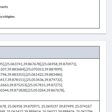
ents
protégées
995],[25.063741,39.867678],[25.06958,39.870971],
6107,39.883684],[25.070353,39.887899],
2796,39.883355],[25.061422,39.883486],
8417,39.878151],[25.053436,39.879732],
52663,39.875253],[25.057815,39.87275],
50344,39.871828],[25.053264,39.867678],
78, 25.06958 39.870971, 25.069237 39.87499, 25.074167
899, 25.061422 39.889414, 25.06022 39.888426, 25.062796