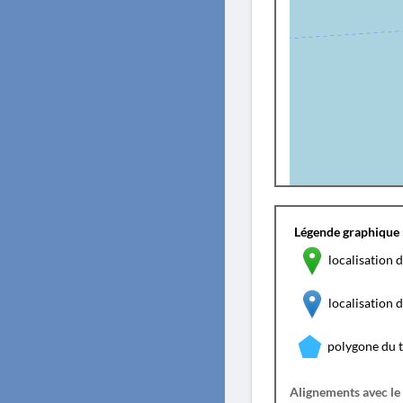
Légende graphique 
localisation d
localisation
polygone du 
Alignements avec le