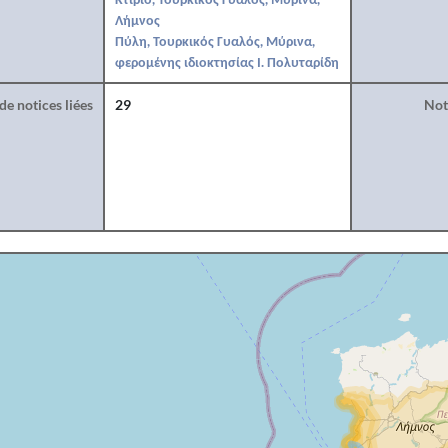
Λήμνος
Πύλη, Τουρκικός Γυαλός, Μύρινα,
φερομένης ιδιοκτησίας Ι. Πολυταρίδη
e notices liées
29
Noti