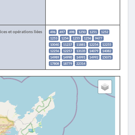
ces et opérations liées
496
497
498
1250
1251
1252
1253
1254
1255
1256
9477
10040
11237
11881
12254
12255
12256
12257
13135
14079
14082
14989
14990
14991
14992
15075
17808
18779
22314