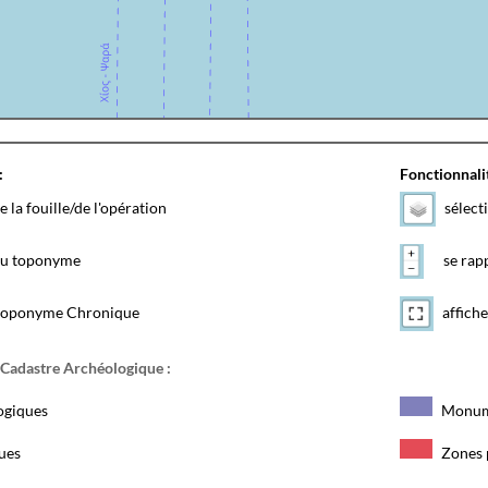
:
Fonctionnalit
e la fouille/de l'opération
sélect
 du toponyme
se rapp
toponyme Chronique
affiche
 Cadastre Archéologique :
ogiques
Monum
ques
Zones 