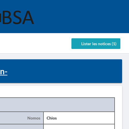
Lister les notices (1)
n-
Nomos
Chios