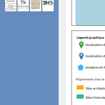
Légende graphique 
localisation d
localisation
polygone du 
Alignements avec le
Sites archéol
Sites histori