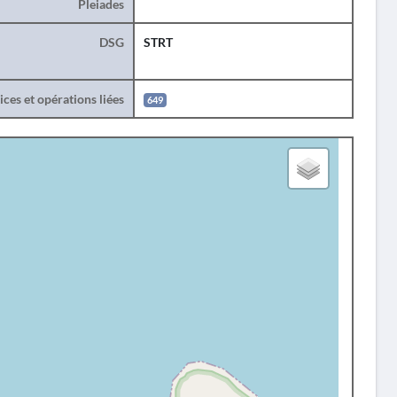
Pleiades
DSG
STRT
ces et opérations liées
649