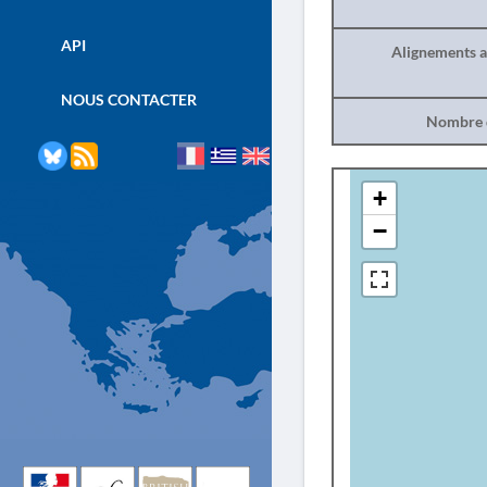
API
Alignements a
NOUS CONTACTER
Nombre d
+
−