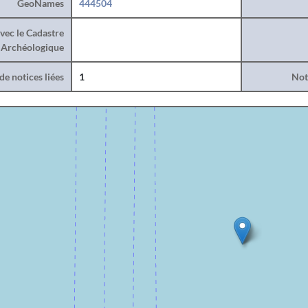
GeoNames
444504
vec le Cadastre
Archéologique
e notices liées
1
Noti