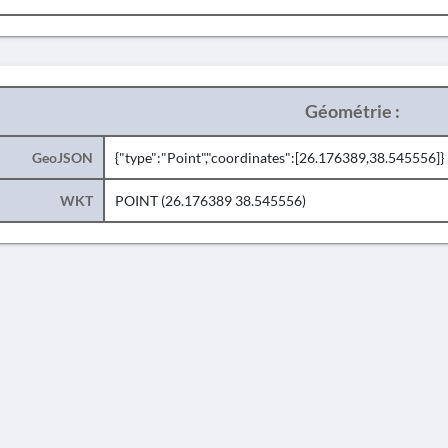
Géométrie :
GeoJSON
{"type":"Point","coordinates":[26.176389,38.545556]}
WKT
POINT (26.176389 38.545556)