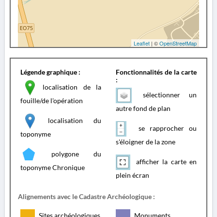
Leaflet
| ©
OpenStreetMap
Légende graphique :
Fonctionnalités de la carte
:
localisation de la
sélectionner un
fouille/de l'opération
autre fond de plan
localisation du
se rapprocher ou
toponyme
s'éloigner de la zone
polygone du
afficher la carte en
toponyme Chronique
plein écran
Alignements avec le Cadastre Archéologique :
Sites archéologiques
Monuments