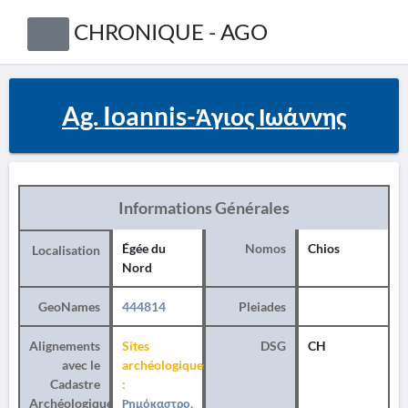
CHRONIQUE - AGO
Ag. Ioannis-Άγιος Ιωάννης
Informations Générales
Égée du
Nomos
Chios
Localisation
Nord
GeoNames
444814
Pleiades
Alignements
Sites
DSG
CH
avec le
archéologiques
Cadastre
:
Archéologique
Ρημόκαστρο,