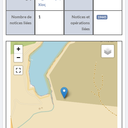
Χίος
Nombre de
1
Notices et
19445
notices liées
opérations
liées
+
−