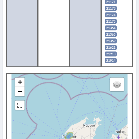
21171
21173
21174
21175
21364
21365
21369
21621
21913
21914
+
−