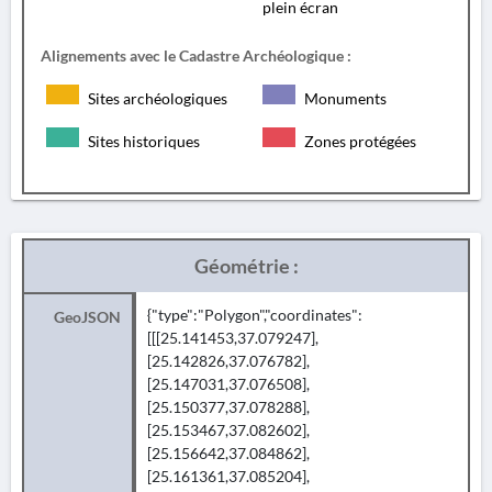
plein écran
Alignements avec le Cadastre Archéologique :
Sites archéologiques
Monuments
Sites historiques
Zones protégées
Géométrie :
{"type":"Polygon","coordinates":
GeoJSON
[[[25.141453,37.079247],
[25.142826,37.076782],
[25.147031,37.076508],
[25.150377,37.078288],
[25.153467,37.082602],
[25.156642,37.084862],
[25.161361,37.085204],