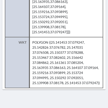
[25.163935,37.086163],
[25.164107,37.09164],
[25.159216,37.093899],
[25.153724,37.094995],
[25.150292,37.092051],
[25.139908,37.08178],
[25.141453,37.079247]]]}
WKT
POLYGON ((25.141453 37.079247,
25.142826 37.076782, 25.147031
37.076508, 25.150377 37.078288,
25.153467 37.082602, 25.156642
37.084862, 25.161361 37.085204,
25.163935 37.086163, 25.164107 37.09164,
25.159216 37.093899, 25.153724
37.094995, 25.150292 37.092051,
25.139908 37.08178, 25.141453 37.079247))