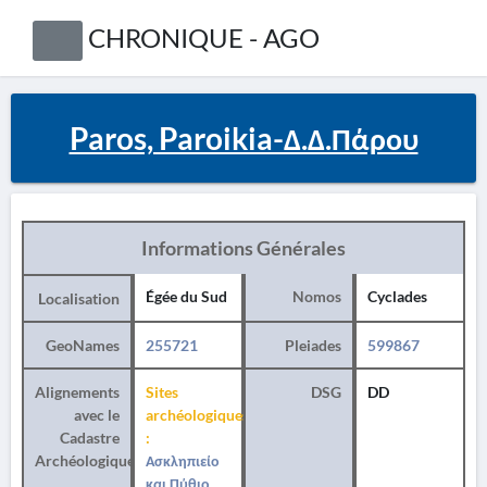
CHRONIQUE - AGO
Paros, Paroikia-Δ.Δ.Πάρου
Informations Générales
Égée du Sud
Nomos
Cyclades
Localisation
GeoNames
255721
Pleiades
599867
Alignements
Sites
DSG
DD
avec le
archéologiques
Cadastre
:
Archéologique
Ασκληπιείο
και Πύθιο