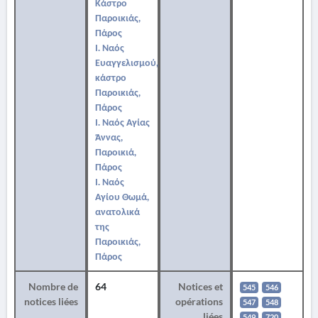
Κάστρο
Παροικιάς,
Πάρος
Ι. Ναός
Ευαγγελισμού,
κάστρο
Παροικιάς,
Πάρος
Ι. Ναός Αγίας
Άννας,
Παροικιά,
Πάρος
Ι. Ναός
Αγίου Θωμά,
ανατολικά
της
Παροικιάς,
Πάρος
Nombre de
64
Notices et
545
546
notices liées
opérations
547
548
liées
549
720