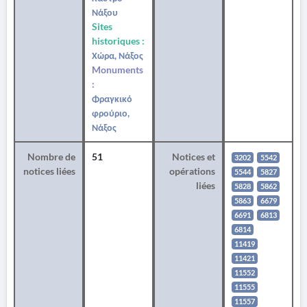
Νάξου
Sites
historiques :
Χώρα, Νάξος
Monuments
:
Φραγκικό
φρούριο,
Νάξος
Nombre de
51
Notices et
3202
5542
notices liées
opérations
5544
5827
liées
5828
5862
5863
6679
6691
6813
6814
11419
11421
11552
11555
11557