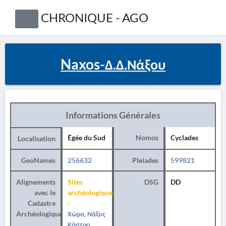
CHRONIQUE - AGO
Naxos-Δ.Δ.Νάξου
Informations Générales
Égée du Sud
Nomos
Cyclades
Localisation
GeoNames
256632
Pleiades
599821
Alignements
Sites
DSG
DD
avec le
archéologiques
Cadastre
:
Archéologique
Χώρα, Νάξος
Κάστρο