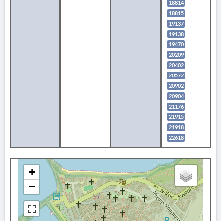
18814
18815
19137
19138
19470
20209
20402
20572
20902
20904
21176
21915
21918
22618
+
−