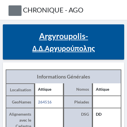
CHRONIQUE - AGO
Argyroupolis-
Δ.Δ.Αργυρούπολης
Informations Générales
Attique
Nomos
Attique
Localisation
GeoNames
264516
Pleiades
Alignements
DSG
DD
avec le
Cadastre