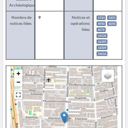
Archéologique
Nombre de
9
Notices et
1724
2453
notices liées
opérations
4950
6050
liées
6076
14134
16395
16509
16616
+
−