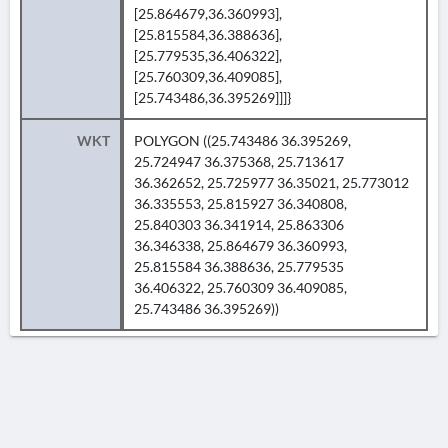
[25.864679,36.360993],
[25.815584,36.388636],
[25.779535,36.406322],
[25.760309,36.409085],
[25.743486,36.395269]]]}
WKT
POLYGON ((25.743486 36.395269,
25.724947 36.375368, 25.713617
36.362652, 25.725977 36.35021, 25.773012
36.335553, 25.815927 36.340808,
25.840303 36.341914, 25.863306
36.346338, 25.864679 36.360993,
25.815584 36.388636, 25.779535
36.406322, 25.760309 36.409085,
25.743486 36.395269))