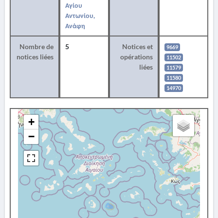
Αγίου
Αντωνίου,
Ανάφη
Nombre de
5
Notices et
9669
notices liées
opérations
11502
liées
11579
11580
14970
+
−