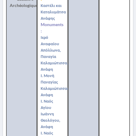
Archéologique
Καστέλι και
Καταλυμάτσα
Ανάφης
Monuments
:
Ιερό
Αναφαίου
Απόλλωνα,
Παναγία
Καλαμιώτισσα,
Ανάφη
Ι. Μονή
Παναγίας
Καλαμιώτισσας,
Ανάφη
Ι. Ναός
Αγίου
Ιωάννη
Θεολόγου,
Ανάφη
Ι. Ναός