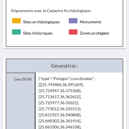
Alignements avec le Cadastre Archéologique :
Sites archéologiques
Monuments
Sites historiques
Zones protégées
Géométrie :
{"type":"Polygon","coordinates":
GeoJSON
[[[25.743486,36.395269],
[25.724947,36.375368],
[25.713617,36.362652],
[25.725977,36.35021],
[25.773012,36.335553],
[25.815927,36.340808],
[25.840303,36.341914],
[25.863306,36.346338],