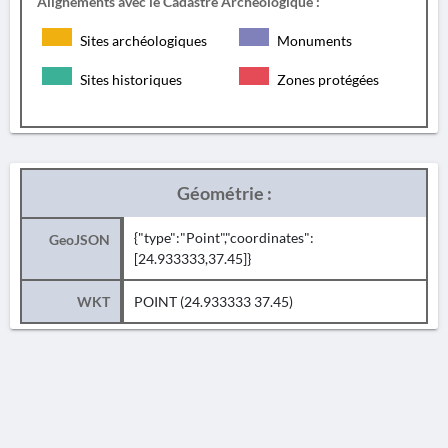
Alignements avec le Cadastre Archéologique :
Sites archéologiques
Monuments
Sites historiques
Zones protégées
Géométrie :
{"type":"Point","coordinates":
GeoJSON
[24.933333,37.45]}
WKT
POINT (24.933333 37.45)