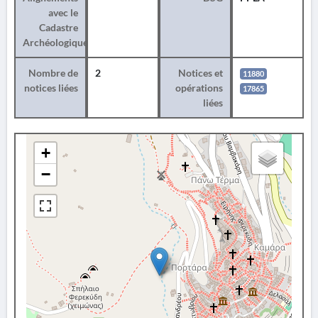
avec le
Cadastre
Archéologique
Nombre de
2
Notices et
11880
notices liées
opérations
17865
liées
+
−