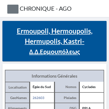
CHRONIQUE - AGO
Ermoupoli, Hermoupolis,
Hermupolis, Kastri-
Δ.Δ.Ερμουπόλεως
Informations Générales
Égée du Sud
Nomos
Cyclades
Localisation
GeoNames
262603
Pleiades
Alignements
DSG
PPLA