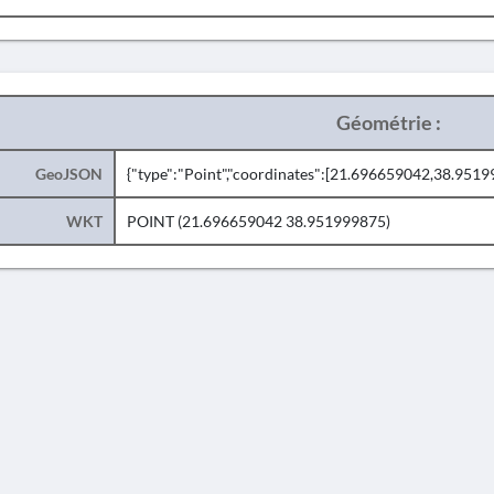
Géométrie :
GeoJSON
{"type":"Point","coordinates":[21.696659042,38.9519
WKT
POINT (21.696659042 38.951999875)