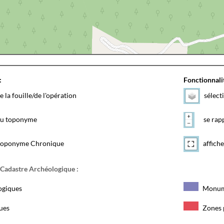
:
Fonctionnalit
e la fouille/de l'opération
sélect
 du toponyme
se rapp
toponyme Chronique
affiche
 Cadastre Archéologique :
ogiques
Monum
ques
Zones 