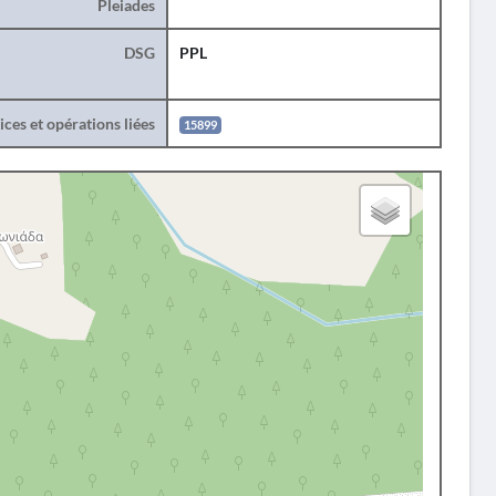
Pleiades
DSG
PPL
ces et opérations liées
15899