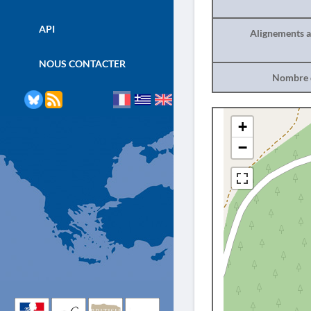
API
Alignements a
NOUS CONTACTER
Nombre d
+
−