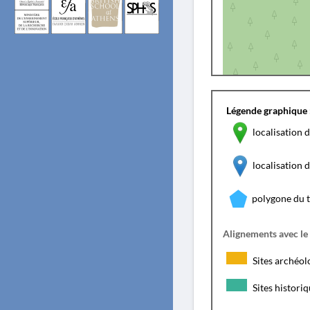
Légende graphique 
localisation d
localisation
polygone du 
Alignements avec le
Sites archéol
Sites histori