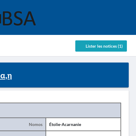
Lister les notices (1)
α,η
Nomos
Étolie-Acarnanie