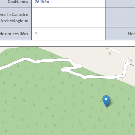
GeoNames
264566
vec le Cadastre
Archéologique
e notices liées
1
Noti