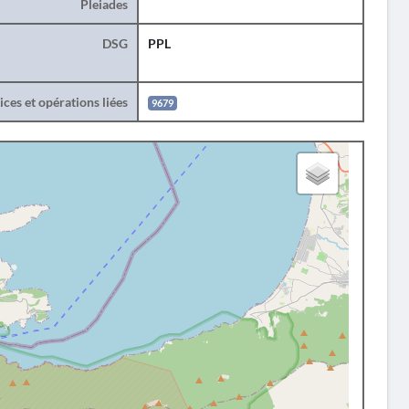
Pleiades
DSG
PPL
ces et opérations liées
9679