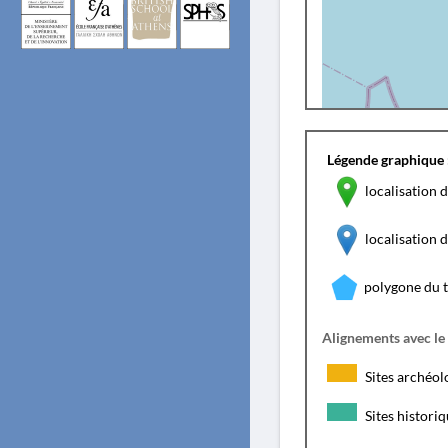
Légende graphique 
localisation d
localisation
polygone du 
Alignements avec le
Sites archéol
Sites histori