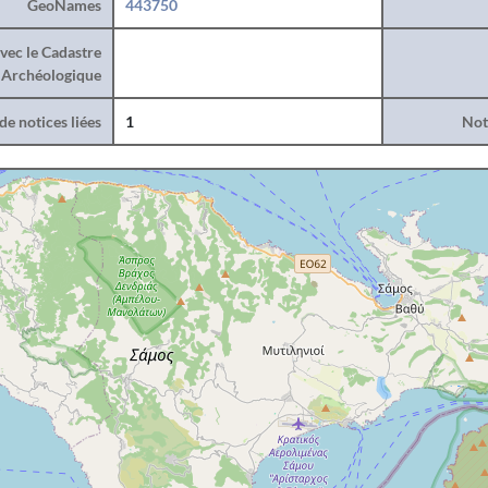
GeoNames
443750
vec le Cadastre
Archéologique
e notices liées
1
Noti