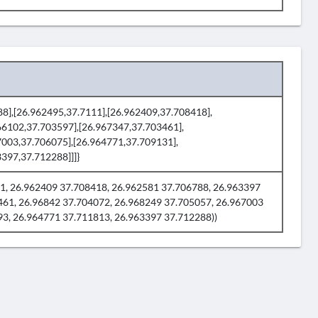
288],[26.962495,37.7111],[26.962409,37.708418],
66102,37.703597],[26.967347,37.703461],
7003,37.706075],[26.964771,37.709131],
397,37.712288]]]}
, 26.962409 37.708418, 26.962581 37.706788, 26.963397
461, 26.96842 37.704072, 26.968249 37.705057, 26.967003
3, 26.964771 37.711813, 26.963397 37.712288))