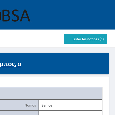
Lister les notices (1)
πος, ο
Nomos
Samos