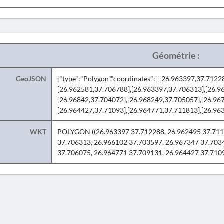
Géométrie :
GeoJSON
{"type":"Polygon","coordinates":[[[26.963397,37.712
[26.962581,37.706788],[26.963397,37.706313],[26.9
[26.96842,37.704072],[26.968249,37.705057],[26.96
[26.964427,37.71093],[26.964771,37.711813],[26.963
WKT
POLYGON ((26.963397 37.712288, 26.962495 37.7111
37.706313, 26.966102 37.703597, 26.967347 37.703
37.706075, 26.964771 37.709131, 26.964427 37.7109