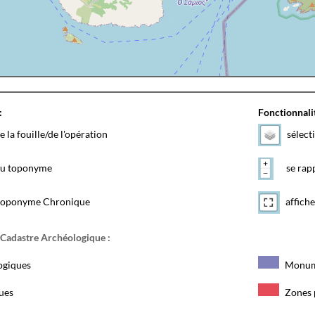
:
Fonctionnalit
e la fouille/de l'opération
sélect
 du toponyme
se rapp
toponyme Chronique
affiche
 Cadastre Archéologique :
ogiques
Monum
ques
Zones 