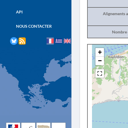
API
Alignements a
NOUS CONTACTER
Nombre d
+
−