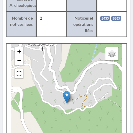
Archéologique
Nombre de
2
Notices et
2433
8265
notices liées
opérations
liées
+
−