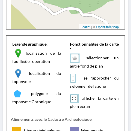
Leaflet
| ©
OpenStreetMap
Légende graphique :
Fonctionnalités de la carte
:
localisation de la
sélectionner un
fouille/de l'opération
autre fond de plan
localisation du
se rapprocher ou
toponyme
s'éloigner de la zone
polygone du
afficher la carte en
toponyme Chronique
plein écran
Alignements avec le Cadastre Archéologique :
Sites archéologiques
Monuments