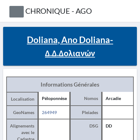
CHRONIQUE - AGO
Doliana, Ano Doliana-
Δ.Δ.Δολιανών
Informations Générales
Péloponnèse
Nomos
Arcadie
Localisation
GeoNames
264949
Pleiades
Alignements
DSG
DD
avec le
Cadastre