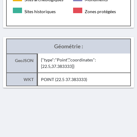
Sites historiques
Zones protégées
Géométrie :
{"type":"Point","coordinates":
GeoJSON
[22.5,37.383333]}
WKT
POINT (22.5 37.383333)