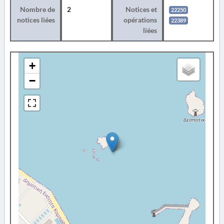
Nombre de
2
Notices et
22250
notices liées
opérations
22389
liées
+
−