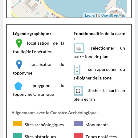
Leaflet
| ©
OpenStreetMap
Légende graphique :
Fonctionnalités de la carte
:
localisation de la
sélectionner un
fouille/de l'opération
autre fond de plan
localisation du
se rapprocher ou
toponyme
s'éloigner de la zone
polygone du
afficher la carte en
toponyme Chronique
plein écran
Alignements avec le Cadastre Archéologique :
Sites archéologiques
Monuments
Sites historiques
Zones protégées