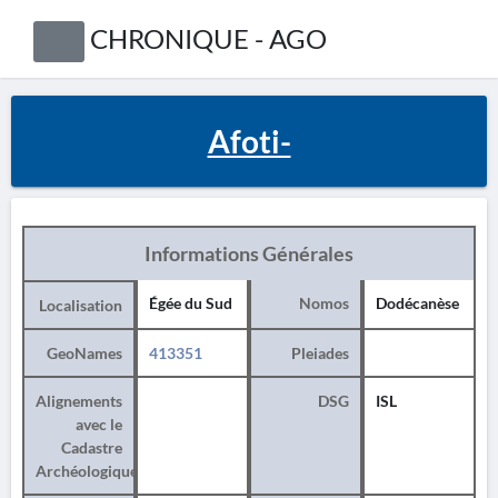
CHRONIQUE - AGO
Afoti-
Informations Générales
Égée du Sud
Nomos
Dodécanèse
Localisation
GeoNames
413351
Pleiades
Alignements
DSG
ISL
avec le
Cadastre
Archéologique