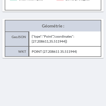
Géométrie :
{"type":"Point","coordinates":
GeoJSON
[27.208611,35.511944]}
WKT
POINT (27.208611 35.511944)