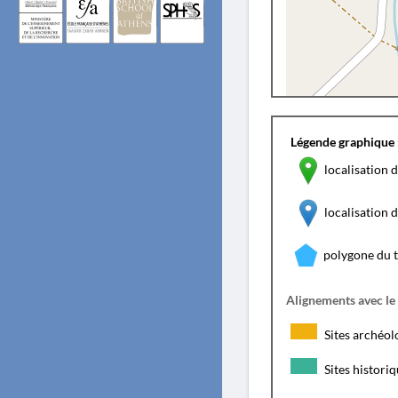
Légende graphique 
localisation d
localisation
polygone du 
Alignements avec le
Sites archéol
Sites histori