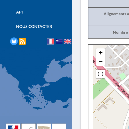
API
Alignements a
NOUS CONTACTER
Nombre d
+
−