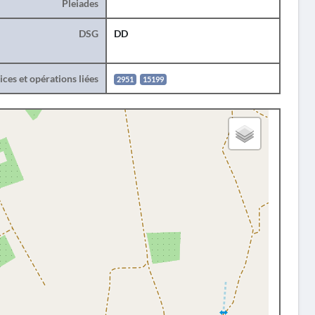
Pleiades
DSG
DD
ces et opérations liées
2951
15199