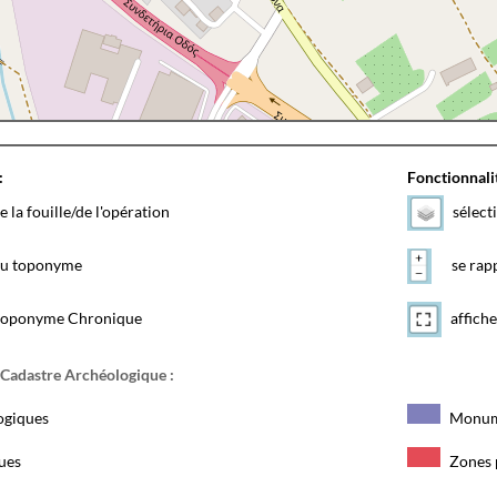
:
Fonctionnalit
e la fouille/de l'opération
sélect
 du toponyme
se rapp
toponyme Chronique
affiche
 Cadastre Archéologique :
ogiques
Monum
ques
Zones 