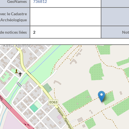
GeoNames
736812
vec le Cadastre
Archéologique
e notices liées
2
Noti