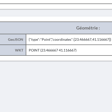
Géométrie :
GeoJSON
{"type":"Point","coordinates":[23.466667,41.116667]}
WKT
POINT (23.466667 41.116667)