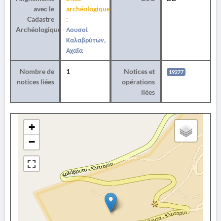
avec le
archéologiques
Cadastre
:
Archéologique
Λουσοί
Καλαβρύτων,
Αχαΐα
Nombre de
1
Notices et
19277
notices liées
opérations
liées
+
−