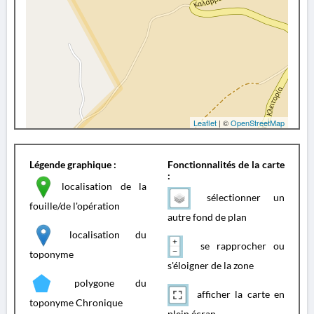
Leaflet
| ©
OpenStreetMap
Légende graphique :
Fonctionnalités de la carte
:
localisation de la
sélectionner un
fouille/de l'opération
autre fond de plan
localisation du
se rapprocher ou
toponyme
s'éloigner de la zone
polygone du
afficher la carte en
toponyme Chronique
plein écran