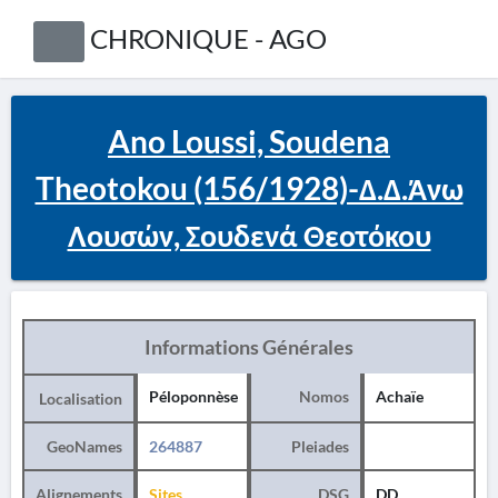
CHRONIQUE - AGO
Ano Loussi, Soudena
Theotokou (156/1928)-Δ.Δ.Άνω
Λουσών, Σουδενά Θεοτόκου
Informations Générales
Péloponnèse
Nomos
Achaïe
Localisation
GeoNames
264887
Pleiades
Alignements
Sites
DSG
DD