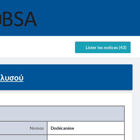
Lister les notices (43)
Ιαλυσού
Nomos
Dodécanèse