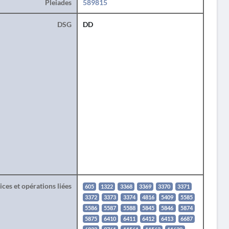
Pleiades
589815
DSG
DD
ces et opérations liées
605
1322
3368
3369
3370
3371
3372
3373
3374
4816
5409
5585
5586
5587
5588
5845
5846
5874
5875
6410
6411
6412
6413
6687