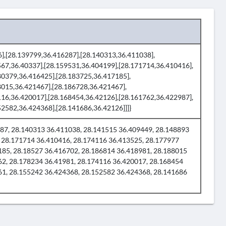
26],[28.139799,36.416287],[28.140313,36.411038],
567,36.40337],[28.159531,36.404199],[28.171714,36.410416],
80379,36.416425],[28.183725,36.417185],
8015,36.421467],[28.186728,36.421467],
116,36.420017],[28.168454,36.42126],[28.161762,36.422987],
2582,36.424368],[28.141686,36.42126]]]}
7, 28.140313 36.411038, 28.141515 36.409449, 28.148893
, 28.171714 36.410416, 28.174116 36.413525, 28.177977
185, 28.18527 36.416702, 28.186814 36.418981, 28.188015
62, 28.178234 36.41981, 28.174116 36.420017, 28.168454
61, 28.155242 36.424368, 28.152582 36.424368, 28.141686