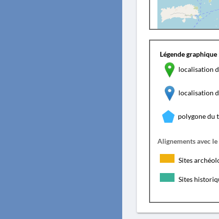
Légende graphique 
localisation d
localisation
polygone du 
Alignements avec le
Sites archéol
Sites histori