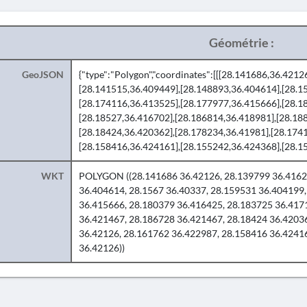
Géométrie :
GeoJSON
{"type":"Polygon","coordinates":[[[28.141686,36.421
[28.141515,36.409449],[28.148893,36.404614],[28.1
[28.174116,36.413525],[28.177977,36.415666],[28.1
[28.18527,36.416702],[28.186814,36.418981],[28.18
[28.18424,36.420362],[28.178234,36.41981],[28.174
[28.158416,36.424161],[28.155242,36.424368],[28.15
WKT
POLYGON ((28.141686 36.42126, 28.139799 36.41628
36.404614, 28.1567 36.40337, 28.159531 36.404199
36.415666, 28.180379 36.416425, 28.183725 36.417
36.421467, 28.186728 36.421467, 28.18424 36.4203
36.42126, 28.161762 36.422987, 28.158416 36.4241
36.42126))