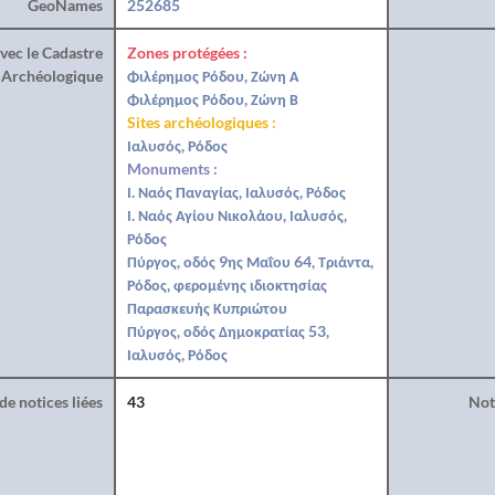
GeoNames
252685
vec le Cadastre
Zones protégées :
Archéologique
Φιλέρημος Ρόδου, Ζώνη Α
Φιλέρημος Ρόδου, Ζώνη Β
Sites archéologiques :
Ιαλυσός, Ρόδος
Monuments :
Ι. Ναός Παναγίας, Ιαλυσός, Ρόδος
Ι. Ναός Αγίου Νικολάου, Ιαλυσός,
Ρόδος
Πύργος, οδός 9ης Μαΐου 64, Τριάντα,
Ρόδος, φερομένης ιδιοκτησίας
Παρασκευής Κυπριώτου
Πύργος, οδός Δημοκρατίας 53,
Ιαλυσός, Ρόδος
e notices liées
43
Noti