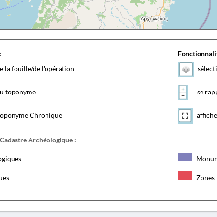
:
Fonctionnalit
e la fouille/de l'opération
sélect
 du toponyme
se rapp
toponyme Chronique
affiche
 Cadastre Archéologique :
ogiques
Monum
ques
Zones 