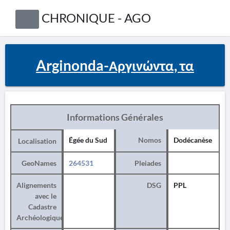
CHRONIQUE - AGO
Arginonda-Αργινώντα, τα
Informations Générales
Égée du Sud
Nomos
Dodécanèse
Localisation
GeoNames
264531
Pleiades
Alignements
DSG
PPL
avec le
Cadastre
Archéologique