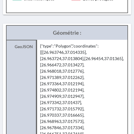
Géométrie :
{"type":"Polygon","coordinates":
GeoJSON
[[[26.963746,37.014335],
[26.963724,37.013804],[26.96454,37.01365],
[26.966472,37.013427],
[26.968018,37.012776],
[26.971389,37.012262],
[26.973364,37.012194],
[26.974802,37.012194],
[26.974909,37.012947],
[26.973342,37.01437],
[26.971732,37.015792],
[26.970337,37.016665],
[26.968963,37.017573],
[26.967846,37.017334],
[26.966751,37.017419],