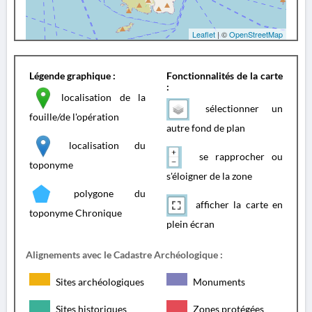
Leaflet
| ©
OpenStreetMap
Légende graphique :
Fonctionnalités de la carte
:
localisation de la
sélectionner un
fouille/de l'opération
autre fond de plan
localisation du
se rapprocher ou
toponyme
s'éloigner de la zone
polygone du
afficher la carte en
toponyme Chronique
plein écran
Alignements avec le Cadastre Archéologique :
Sites archéologiques
Monuments
Sites historiques
Zones protégées