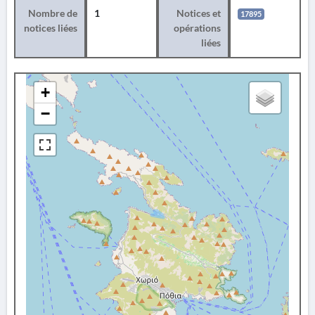
Nombre de
1
Notices et
17895
notices liées
opérations
liées
+
−