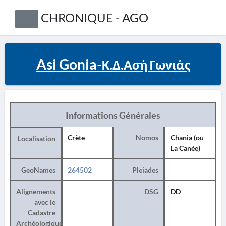
CHRONIQUE - AGO
Asi Gonia-Κ.Δ.Ασή Γωνιάς
Informations Générales
Crète
Nomos
Chania (ou
Localisation
La Canée)
GeoNames
264502
Pleiades
Alignements
DSG
DD
avec le
Cadastre
Archéologique