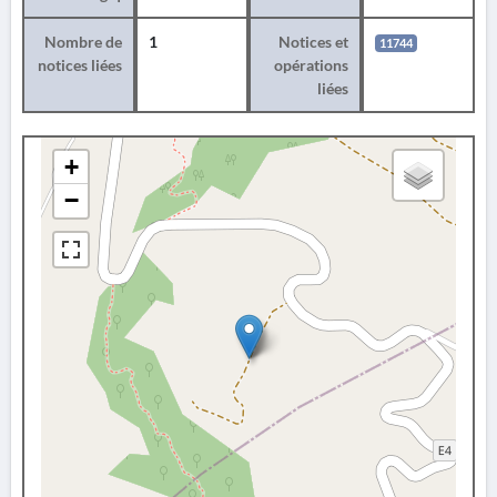
Nombre de
1
Notices et
11744
notices liées
opérations
liées
+
−