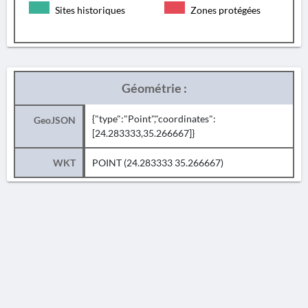
Sites historiques
Zones protégées
Géométrie :
{"type":"Point","coordinates":
GeoJSON
[24.283333,35.266667]}
WKT
POINT (24.283333 35.266667)