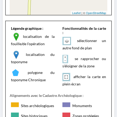
Leaflet
| ©
OpenStreetMap
Légende graphique :
Fonctionnalités de la carte
:
localisation de la
sélectionner un
fouille/de l'opération
autre fond de plan
localisation du
se rapprocher ou
toponyme
s'éloigner de la zone
polygone du
afficher la carte en
toponyme Chronique
plein écran
Alignements avec le Cadastre Archéologique :
Sites archéologiques
Monuments
Sites historiques
Zones protégées