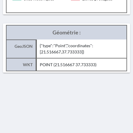
Géométrie :
{"type":"Point","coordinates":
GeoJSON
[21.516667,37.733333]}
WKT
POINT (21.516667 37.733333)