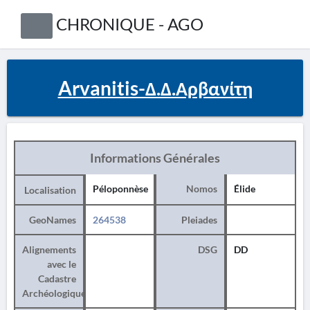
CHRONIQUE - AGO
Arvanitis-Δ.Δ.Αρβανίτη
Informations Générales
Péloponnèse
Nomos
Élide
Localisation
GeoNames
264538
Pleiades
Alignements
DSG
DD
avec le
Cadastre
Archéologique