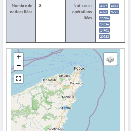
Nombre de
8
Notices et
3377
6414
notices liées
opérations
6823
9773
liées
11606
14596
14701
20923
+
−