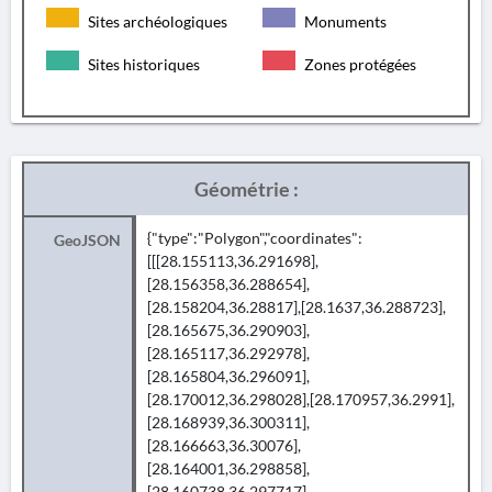
Sites archéologiques
Monuments
Sites historiques
Zones protégées
Géométrie :
{"type":"Polygon","coordinates":
GeoJSON
[[[28.155113,36.291698],
[28.156358,36.288654],
[28.158204,36.28817],[28.1637,36.288723],
[28.165675,36.290903],
[28.165117,36.292978],
[28.165804,36.296091],
[28.170012,36.298028],[28.170957,36.2991],
[28.168939,36.300311],
[28.166663,36.30076],
[28.164001,36.298858],
[28.160738,36.297717],