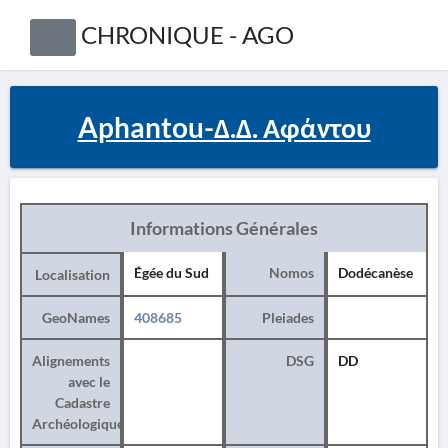
CHRONIQUE - AGO
Aphantou-Δ.Δ. Αφάντου
Informations Générales
Égée du Sud
Nomos
Dodécanèse
Localisation
GeoNames
408685
Pleiades
Alignements
DSG
DD
avec le
Cadastre
Archéologique